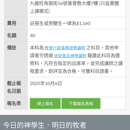
九龍旺角弼街56號基督教大樓7樓 (只設實體
上課模式)
費用
註冊生或旁聽生一律為$1,160
名額
40
備註
本科為
之科目。其他申
教會行政事務證書課程
請者可透過
報讀此科目為選
信徒普及神學課程
修科，凡符合指定的出席率，並完成講師之課
程要求，即評定為合格，可獲科目證書。
截止報
2025年10月6日
名日期
報名表
網上報名
下載報名表格
今日的神學生．明日的牧者