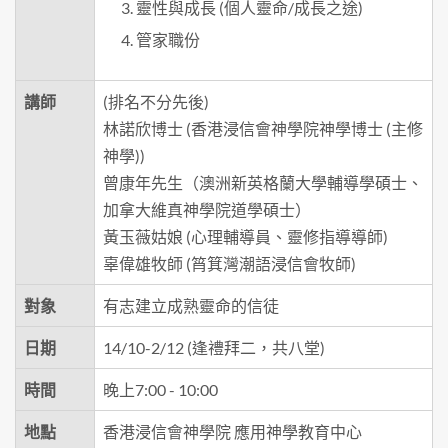
靈性與成長 (個人靈命/成長之途)
管家職份
講師
(排名不分先後)
林諾欣博士 (香港浸信會神學院神學博士 (主修
神學))
曾康年先生（澳洲新英格蘭大學輔導學碩士、
加拿大維真神學院道學碩士）
黃玉薇姑娘 (心理輔導員、靈修指導導師)
辜偉雄牧師 (筲箕灣潮語浸信會牧師)
對象
有志建立成熟靈命的信徒
日期
14/10-2/12 (逢禮拜二，共八堂)
時間
晚上7:00 - 10:00
地點
香港浸信會神學院 應用神學教育中心