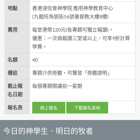
地點
香港浸信會神學院 應用神學教育中心
(九龍旺角弼街56號基督教大樓8樓)
費用
每堂港幣120元(各專題可獨立報讀)。
優惠：一次過報讀三堂或以上，可享9折計算
學費。
名額
40
備註
專題只供旁聽，可獲發「旁聽證明」
截止報
每個專題開課前一星期
名日期
報名表
網上報名
下載報名表格
今日的神學生．明日的牧者