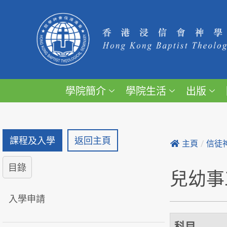
學院簡介
學院生活
出版
課程及入學
返回主頁
主頁
/
信徒
目錄
兒幼事
入學申請
科目