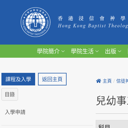
學院簡介
學院生活
出版
課程及入學
返回主頁
主頁
/
信徒
目錄
兒幼事
入學申請
科目