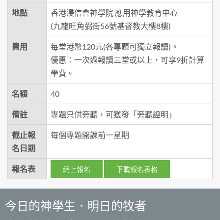
地點
香港浸信會神學院 應用神學教育中心
(九龍旺角弼街56號基督教大樓8樓)
費用
每堂港幣120元(各專題可獨立報讀)。
優惠：一次過報讀三堂或以上，可享9折計算
學費。
名額
40
備註
專題只供旁聽，可獲發「旁聽證明」
截止報
每個專題開課前一星期
名日期
報名表
網上報名
下載報名表格
今日的神學生．明日的牧者