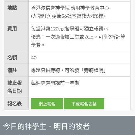
地點
香港浸信會神學院 應用神學教育中心
(九龍旺角弼街56號基督教大樓8樓)
費用
每堂港幣120元(各專題可獨立報讀)。
優惠：一次過報讀三堂或以上，可享9折計算
學費。
名額
40
備註
專題只供旁聽，可獲發「旁聽證明」
截止報
每個專題開課前一星期
名日期
報名表
網上報名
下載報名表格
今日的神學生．明日的牧者