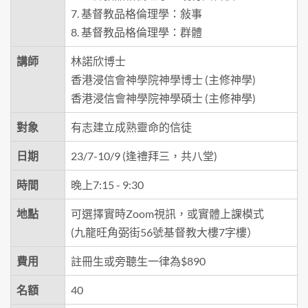
7. 基督教品格倫理學：敍事
8. 基督教品格倫理學：群體
講師
林諾欣博士
香港浸信會神學院神學博士 (主修神學)
香港浸信會神學院神學碩士 (主修神學)
對象
有志建立成熟靈命的信徒
日期
23/7-10/9 (逢禮拜三，共八堂)
時間
晚上7:15 - 9:30
地點
可選擇實時Zoom視訊，或實體上課模式
(九龍旺角弼街56號基督教大樓7字樓）
費用
註冊生或旁聽生一律為$890
名額
40