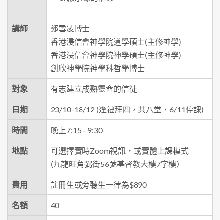
講師
鄭雪凌博士
香港浸信會神學院道學碩士(主修神學)
香港浸信會神學院神學碩士(主修神學)
創欣神學院神學科哲學博士
對象
有志建立成熟靈命的信徒
日期
23/10-18/12 (逢禮拜四，共八堂，6/11停課)
時間
晚上7:15 - 9:30
地點
可選擇實時Zoom視訊，或實體上課模式
(九龍旺角弼街56號基督教大樓7字樓）
費用
註冊生或旁聽生一律為$890
名額
40