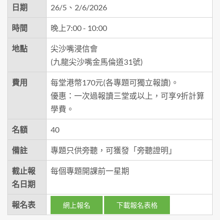
日期
26/5、2/6/2026
時間
晚上7:00 - 10:00
地點
尖沙嘴浸信會
(九龍尖沙嘴金馬倫道31號)
費用
每堂港幣170元(各專題可獨立報讀)。
優惠：一次過報讀三堂或以上，可享9折計算
學費。
名額
40
備註
專題只供旁聽，可獲發「旁聽證明」
截止報
每個專題開課前一星期
名日期
報名表
網上報名
下載報名表格