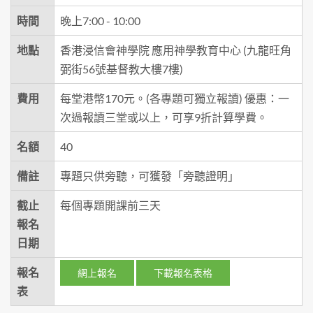
時間
晚上7:00 - 10:00
地點
香港浸信會神學院 應用神學教育中心 (九龍旺角
弼街56號基督教大樓7樓)
費用
每堂港幣170元。(各專題可獨立報讀) 優惠：一
次過報讀三堂或以上，可享9折計算學費。
名額
40
備註
專題只供旁聽，可獲發「旁聽證明」
截止
每個專題開課前三天
報名
日期
報名
網上報名
下載報名表格
表