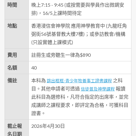
時間
晚上7:15 - 9:45 (或按需要與學員作出微調安
排)，16/5上課時間待定
地點
香港浸信會神學院 應用神學教育中 (九龍旺角
弼街56號基督教大樓7樓)；或參訪教會/機構
(只設實體上課模式)
費用
註冊生或旁聽生一律為$890
名額
40
備註
本科為
之科
跳出框框-青少年牧養事工證書課程
目。其他申請者可透過
報讀
信徒普及神學課程
此科目為選修科，凡符合指定的出席率，並完
成講師之課程要求，即評定為合格，可獲科目
證書。
截止報
2026年4月30日
名日期