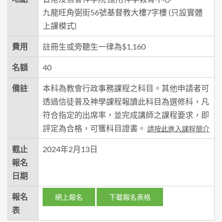
九龍旺角弼街56號基督教大樓7字樓 (只設實體
上課模式)
費用
註冊生或旁聽生一律為$1,160
名額
40
備註
本科為教會行政事務課程之科目。其他申請者可
透過信徒普及神學課程報讀此科目為選修科，凡
符合指定的出席率，並完成講師之課程要求，即
評定為合格，可獲科目證書。
請按此進入課程簡介
截止
2024年2月13日
報名
日期
報名
網上報名
下載報名表格
表