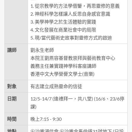
1. 從宗教學的方法學借鑒，再思靈修的意義
2. 神經科學怎樣讓人反思自身感官意識
3. 美學神學之於生活體驗的實踐
4. 文化發展在商業社會中的局限
5. 現/當代藝術史故事對靈修方式的啟迪
講師
劉永生老師
本院王劉燕容基督教崇拜與藝術教育中心
義務主任兼實踐神學科客座講師
香港中文大學榮譽文學士(音樂)
對象
有志建立成熟靈命的信徒
日期
12/5-14/7 (逢禮拜一，共八堂) (16/6、23/6停
課)
時間
晚上7:15 - 9:30
地點
尖沙嘴浸信會 尖沙嘴金馬倫道31號地下 (只設