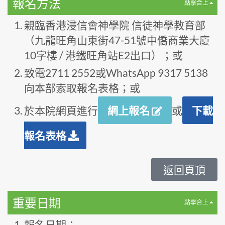
報名方法
點撃合上
親臨香港浸信會神學院 信徒神學教育部
（九龍旺角山東街47-51號中僑商業大廈
10字樓 / 港鐵旺角站E2出口）；或
致電2711 2552或WhatsApp 9317 5138
向本部索取報名表格；或
於本院網頁進行
網上報名
或
下載
報名表格
返回頁頂
重要日期
點撃合上
報名日期：