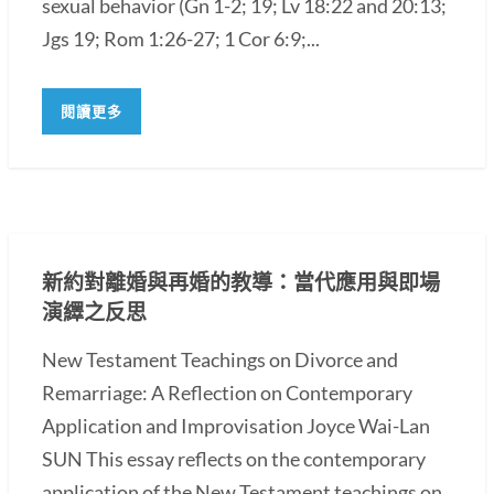
sexual behavior (Gn 1-2; 19; Lv 18:22 and 20:13;
Jgs 19; Rom 1:26-27; 1 Cor 6:9;...
閱讀更多
新約對離婚與再婚的教導：當代應用與即場
演繹之反思
New Testament Teachings on Divorce and
Remarriage: A Reflection on Contemporary
Application and Improvisation Joyce Wai-Lan
SUN This essay reflects on the contemporary
application of the New Testament teachings on