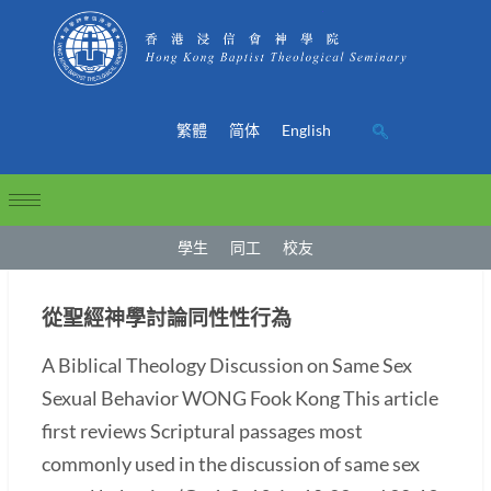
繁體
简体
English
學生
同工
校友
從聖經神學討論同性性行為
A Biblical Theology Discussion on Same Sex
Sexual Behavior WONG Fook Kong This article
first reviews Scriptural passages most
commonly used in the discussion of same sex