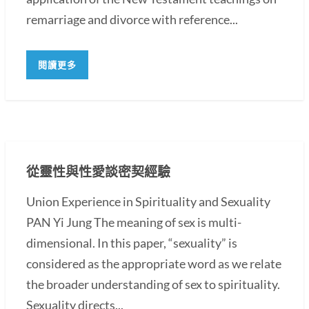
remarriage and divorce with reference...
閱讀更多
從靈性與性愛談密契經驗
Union Experience in Spirituality and Sexuality
PAN Yi Jung The meaning of sex is multi-
dimensional. In this paper, “sexuality” is
considered as the appropriate word as we relate
the broader understanding of sex to spirituality.
Sexuality directs...