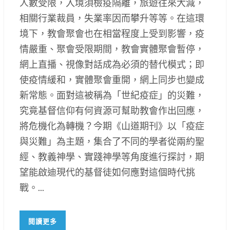
人數受限，入境須檢疫隔離，旅遊往來大減，
相關行業裁員，失業率因而攀升等等。在這環
境下，教會聚會也在相當程度上受到影響，疫
情嚴重、聚會受限期間，教會實體聚會暫停，
網上直播、視像對話成為必須的替代模式；即
使疫情緩和，實體聚會重開，網上同步也變成
新常態。面對這被稱為「世紀疫症」的災難，
究竟基督信仰有何資源可幫助教會作出回應，
將危機化為轉機？今期《山道期刊》以「疫症
與災難」為主題，集合了不同的學者從兩約聖
經、教義神學、實踐神學等角度進行探討，期
望能啟迪現代的基督徒如何應對這個時代挑
戰。...
閱讀更多