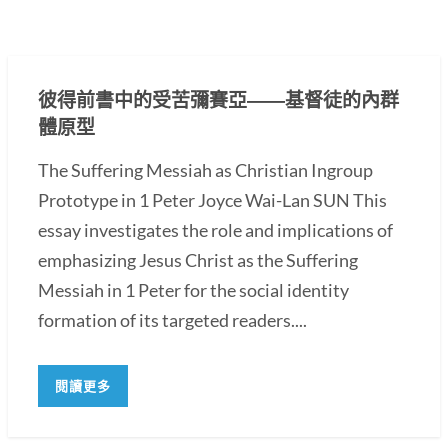
彼得前書中的受苦彌賽亞――基督徒的內群
體原型
The Suffering Messiah as Christian Ingroup
Prototype in 1 Peter Joyce Wai-Lan SUN This
essay investigates the role and implications of
emphasizing Jesus Christ as the Suffering
Messiah in 1 Peter for the social identity
formation of its targeted readers....
閱讀更多