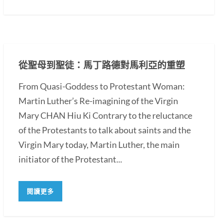
從聖母到聖徒：馬丁路德對馬利亞的重塑
From Quasi-Goddess to Protestant Woman:
Martin Luther’s Re-imagining of the Virgin
Mary CHAN Hiu Ki Contrary to the reluctance
of the Protestants to talk about saints and the
Virgin Mary today, Martin Luther, the main
initiator of the Protestant...
閱讀更多