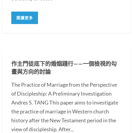
閱讀更多
作主門徒底下的婚姻踐行——一個檢視的勾
畫與方向的討論
The Practice of Marriage from the Perspective
of Discipleship: A Preliminary Investigation
Andres S. TANG This paper aims to investigate
the practice of marriage in Western church
history after the New Testament period in the
view of discipleship. After...