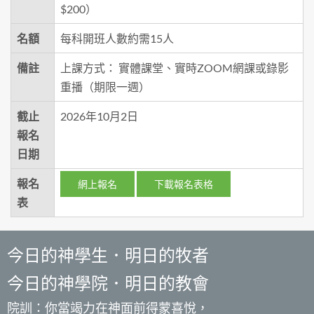
$200）
名額
每科開班人數約需15人
備註
上課方式： 實體課堂、實時ZOOM網課或錄影
重播（期限一週）
截止
2026年10月2日
報名
日期
報名
網上報名
下載報名表格
表
今日的神學生．明日的牧者
今日的神學院．明日的教會
院訓：你當竭力在神面前得蒙喜悅，