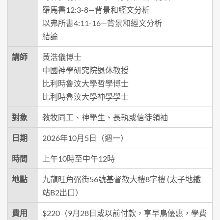
羅馬書12:3-8—背景和經文分析
以弗所書4:11-16—背景和經文分析
結論
講師
黃浩儀博士
中國神學研究院退休教授
比利時魯汶大學哲學博士
比利時魯汶大學神學學士
對象
教牧同工、神學生、長執或信徒領袖
日期
2026年10月5日（週一）
時間
上午10時至中午12時
地點
九龍旺角弼街56號基督教大樓8字樓 (太子地鐵
站B2出口）
費用
$220（9月28日或以前付款，享早鳥優惠，學費