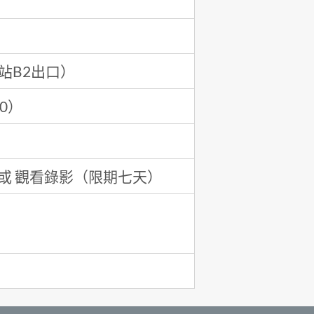
站B2出口）
0）
 或 觀看錄影（限期七天）