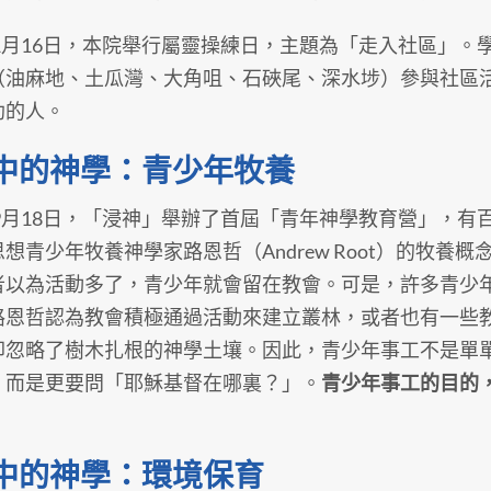
8年1月16日，本院舉行屬靈操練日，主題為「走入社區」
（油麻地、土瓜灣、大角咀、石硤尾、深水埗）參與社區
助的人。
中的神學：青少年牧養
1年9月18日，「浸神」舉辦了首屆「青年神學教育營」，
想青少年牧養神學家路恩哲（Andrew Root）的牧養概
者以為活動多了，青少年就會留在教會。可是，許多青少
路恩哲認為教會積極通過活動來建立叢林，或者也有一些
卻忽略了樹木扎根的神學土壤。因此，青少年事工不是單
，而是更要問「耶穌基督在哪裏？」。
青少年事工的目的
。
中的神學：環境保育