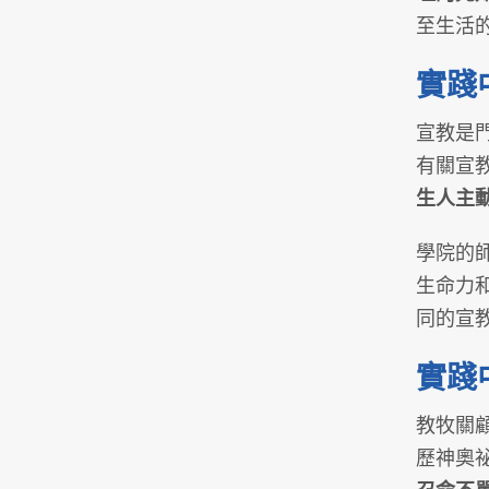
至生活
實踐
宣教是
有關宣
生人主
學院的
生命力
同的宣
實踐
教牧關
歷神奧祕