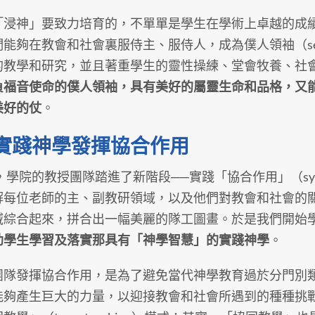
「浸神」要致力培育的，不單單是學生在學術上卓越的成
能夠在教會和社會裏服侍主、服侍人，成為僕人領袖（serva
的教學和研究，並且著重學生的靈性操練、堂會牧養、社
負福音使命的僕人領袖，具有美好的屬靈生命和品格，又
美好的仗
。
實踐神學發揮協合作用
年，學院的教授團隊踏進了新階段──實踐「協合作用」（sy
解每位老師的主、副教研領域，以及他們對教會和社會的
域綜合起來，拼合出一幅美麗的隊工圖畫。於是我們開始
助學生學習及落實那具有「神學智慧」的實踐神學
。
團隊發揮協合作用，是為了避免當代神學教育過於分門別
能夠產生巨大的力量，以迎接教會和社會所遇到的種種挑