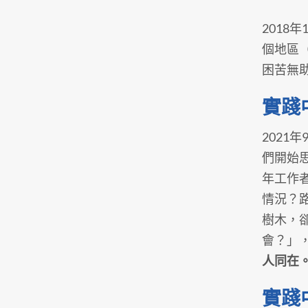
201
個地區
困苦無
實踐
202
們開始思
年工作
情況？
樹木，
會？」
人同在
實踐