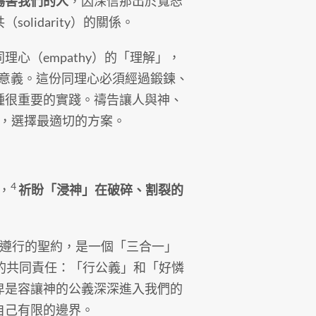
傷害我們的人
，因深信那出於寬恕
lidarity）的關係。
心（empathy）的「理解」，
人的意義。這份同理心必須經過鍛鍊、
種很重要的實踐。禱告讓人與神、
，選擇最適切的方案。
4
，
祈盼「浸神」在破碎、割裂的
們遵行的聖約，是一個「三合一」
約的共同責任：「行公義」和「好憐
卑是容讓神的公義深深進入我們的
自己有限的邊界。