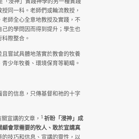
」也是「浸神」實踐神學的另一種實踐
教授同一科。老師們或輪流教授，
。老師全心全意地教授及實踐，不
自己的學問因而得到提升；學生也
行科際整合。
並且嘗試具體地落實於教會的牧養
、青少年牧養、環境保育等範疇。
福音的信息，只傳基督和祂的十字
1
篇有關宣講的文章，
祈盼「浸神」成
關顧會眾需要的牧人、敢於宣講真
道的技巧和信息、宣講的靈性，以