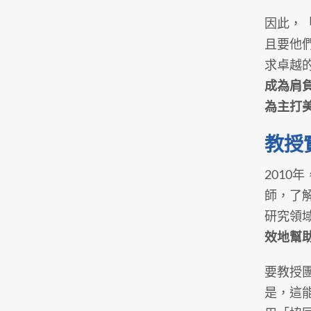
因此，
且要他們
求卓越
成為肩
為主打
教授
2010
師，了
研究領
效地幫
要教授
是，這