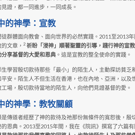
的見證，都一同進步，一同成長。
中的神學：宣教
門徒群體面向教會、面向世界的必然實踐。2011至201
2
教的文章，
祈盼「浸神」順著聖靈的引導，踐行神的宣
動分享基督的大愛和恩典
。這是宣教的整全使命的實踐。
師生學習殷切款待那些「最小」的陌生人，主動探訪貧乏
和平安。陌生人不但生活在香港，也在內地、亞洲，以及
教工場，殷切款待當地的陌生人，向他們見證基督的愛。
中的神學：教牧關顧
顧是傳道者經歷了神的款待及祂那份無條件的寬恕後，殷
的恩典。2013至2015年間，我在《院訊》撰寫了六篇