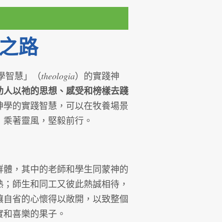
之路
theologia
學智慧」（
）的實踐神
助人以祂的思想、感受和榜樣去踐
神學的實踐智慧，可以在牧養場景
，乘著靈風，堅毅前行。
群體，其中的老師和學生同蒙神的
熟；師生和同工又彼此熱誠相待，
讓自省的心懷得以敞開，以致整個
實和喜樂的果子。