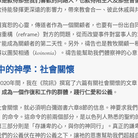
單是款待那些我們喜歡的同路人，也款待陌生人及那些曾
待能發揮更深遠的影響力，帶來教會合一、彼此休戚與共（so
備寬恕的心靈，傳道者作為一個關顧者，也要有一份出自同理
夠重構（reframe）對方的問題，從而改變事件對當事
才能成為關顧者的第二天性。另外，禱告也是教牧關顧一
koinonia
得以團契相通（
）。禱告能幫助我們體察神的心意
中的神學：社會關懷
至2020年間，我在《院訊》撰寫了六篇有關社會關懷的文章
，成為一個作復和工作的群體，踐行仁愛和公義
。
社會關懷，就必須明白彌迦書六章8節的信息。神要求我
iad）的命令。這命令的前兩個部分，是以色列人熟悉的聖
第三部分則是「存謙卑的心，與你的神同行」。真正的謙
我們的公義伏在神的公義之下，讓祂的恩惠幫助我們超越