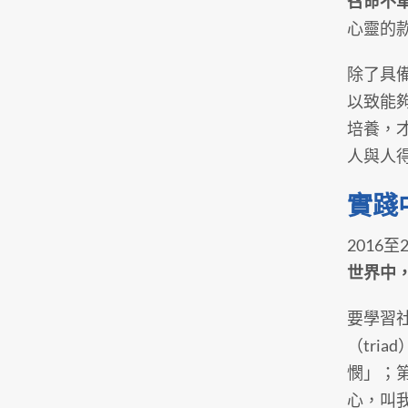
召命不
心靈的款
除了具
以致能
培養，
人與人
實踐
2016
世界中
要學習
（tr
憫」；
心，叫