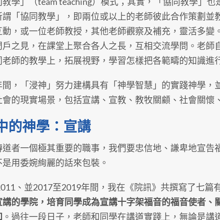
教學」（team teaching）模式；其實，「協同教學
所謂「協同教學」，即兩位或以上的老師彼此合作策劃並
互動，或一位老師教授，其他老師觀察及補充，靈活多變
門戶之見，在課堂上聚合各人之長，互相交流學問。老師
同老師的教學上，拓展視野，學習怎樣把各範疇的知識進
年間，「浸神」努力建構具有「神學智慧」的實踐神學，
社會的現實場景，包括宣講、宣教、教牧關顧、社會關懷
中的神學：宣講
傳道者一個極其重要的職事，我們要忠信地、謙卑地宣告
不是用委婉絢麗的話來包裝。
至2011、並2017至2019年間，我在《院訊》共撰寫了七
宣講的學院，培育同學成為宣講十字架福音的福音使者、
知
。過往一段日子，老師和同學在講道實踐上，無論是講