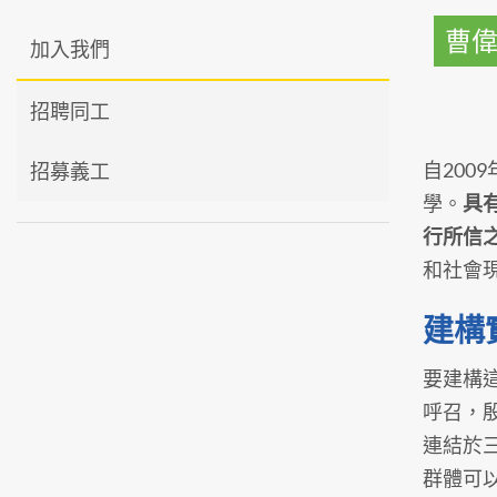
曹
加入我們
招聘同工
自20
招募義工
學。
具
行所信
和社會
建構
要建構
呼召，
連結於
群體可