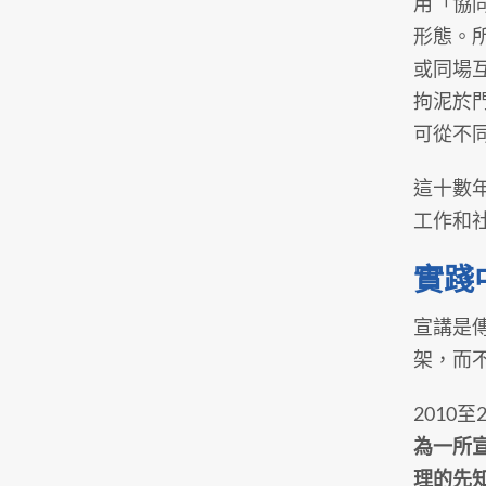
用「協同
形態。
或同場
拘泥於
可從不
這十數
工作和
實踐
宣講是
架，而
2010
為一所
理的先