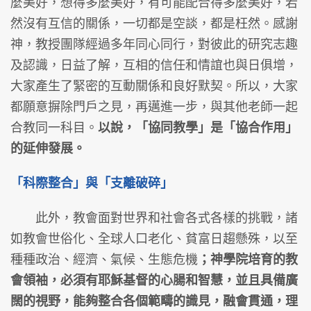
麼美好，想得多麼美好，有可能配合得多麼美好，若
然沒有互信的關係，一切都是空談，都是枉然。感謝
神，教授團隊經過多年同心同行，對彼此的研究志趣
及認識，日益了解，互相的信任和情誼也與日俱增，
大家產生了緊密的互動關係和良好默契。所以，大家
都願意摒除門戶之見，再邁進一步，與其他老師一起
合教同一科目。
以說，「協同教學」是「協合作用」
的延伸發展。
「科際整合」與「支離破碎」
此外，教會面對世界和社會各式各樣的挑戰，諸
如教會世俗化、全球人口老化、貧富日趨懸殊，以至
種種政治、經濟、氣候、生態危機
；神學院培育的教
會領袖，必須有耶穌基督的心腸和智慧，並且具備廣
闊的視野，能夠整合各個範疇的識見，融會貫通，理