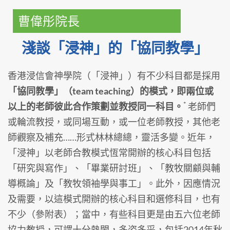
曹偉彤院長
淺談「浸神」的「協同教學」
香港浸信會神學院（「浸神」）有不少科目都是採用
「協同教學」（team teaching）的模式，即兩位或
*
以上的老師彼此合作策劃並教授同一科目。
老師們
或輪流教授，或同場互動，或一位老師教授，其他老
師觀察及補充……形式林林總總，靈活多變。近年，
「浸神」以老師合教模式恆常開辦的核心科目包括
「研究與寫作」、「畢業研討班」、「教牧關顧與輔
導概論」及「教牧領袖學與事工」。此外，因應情況
及需要，以這模式開辦的核心科目和選修科目，也有
不少（參附表）；當中，有些科目更是由五六位老師
協力教授，可謂十分熱閙，多姿多采，包括2014年秋