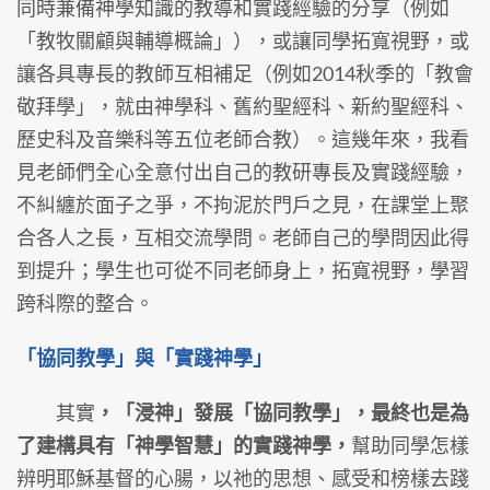
同時兼備神學知識的教導和實踐經驗的分享（例如
「教牧關顧與輔導概論」），或讓同學拓寬視野，或
讓各具專長的教師互相補足（例如2014秋季的「教會
敬拜學」，就由神學科、舊約聖經科、新約聖經科、
歷史科及音樂科等五位老師合教）。這幾年來，我看
見老師們全心全意付出自己的教研專長及實踐經驗，
不糾纏於面子之爭，不拘泥於門戶之見，在課堂上聚
合各人之長，互相交流學問。老師自己的學問因此得
到提升；學生也可從不同老師身上，拓寬視野，學習
跨科際的整合。
「協同教學」與「實踐神學」
其實
，「浸神」發展「協同教學」，最終也是為
了建構具有「神學智慧」的實踐神學，
幫助同學怎樣
辨明耶穌基督的心腸，以祂的思想、感受和榜樣去踐