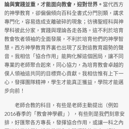
論與實踐並重，才能面向教會，迎對世界。
當代西方
的神學教育，卻偏偏傾向百科全書式分門別類，講求
專門化，容易造成支離破碎的現象；彷彿聖經科與神
學科彼此分家，實踐與理論各走各路。這不利於培育
教會牧者領袖的全面發展，不利於培育他們的神學智
慧。西方神學教育界裏也出現了反對這教育趨勢的聲
音。我相信「協合作用」能夠化解這個困局，讓不同
專業的老師聚合起來，同心協力，為培育教會卓越的
僕人領袖這共同的目標齊心貢獻。我相信惟有上下一
心，發揮團隊精神，學生才能真正獲益，學院才能邁
步向前！
老師合教的科目，有些是老師主動提出（例如
2016春季的「教會神學觀」），有些則是我們刻意安
排，好匯聚各方專長，發揮協合作用，或讓一科之內