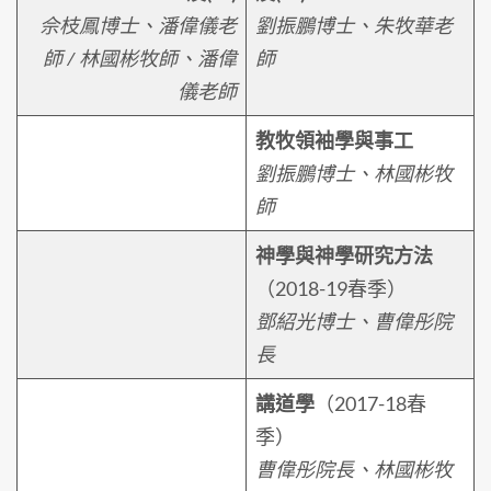
佘枝鳳博士、潘偉儀老
劉振鵬博士、朱牧華老
師 / 林國彬牧師、潘偉
師
儀老師
教牧領袖學與事工
劉振鵬博士、林國彬牧
師
神學與神學研究方法
（2018-19春季）
鄧紹光博士、曹偉彤院
長
講道學
（2017-18春
季）
曹偉彤院長、林國彬牧