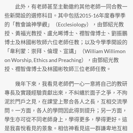
此外，有老師甚至主動邀約其他老師一同合教一
些新開設的選修科目。其中包括2015-16年度春學季
的「教會論神學觀」（Ecclesiology），由鄧紹光教
授、黃福光教授、盧允晞博士、禤智偉博士、劉振鵬
博士及林國彬牧師六位老師任教；以及今學季開設的
「韋利蒙：崇拜、倫理、宣講」（William Willimon
on Worship, Ethics and Preaching），由鄧紹光教
授、禤智偉博士及林國彬牧師三位老師任教。
幾年下來，我看見老師們一心一意將自己的教研
專長及實踐經驗貢獻出來，不糾纏於面子之爭，不拘
泥於門戶之見，在課堂上聚合各人之長，互相交流學
問。一方面，各人的學問因此得到提升；另一方面，
學生亦可從不同老師身上，學得更多，學得更好。這
是我喜悅看見的景象。相信神看見這一群謙卑地互相