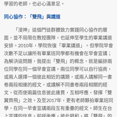
學習的老師，也必心滿意足。
同心協作：「雙飛」與講道
「浸神」這個門徒群體致力實踐同心協作的層
面，並不局限在教授團隊，也延伸至學生的畢業講道
安排。2010年，學院恢復「畢業講道」。但學院早會
次數不足以讓所有畢業班同學都有機會在早會宣講；
為解決這問題，我提出「雙飛」的概念，就是編排兩
位同學在同一個早會宣講。兩位同學可以自行協商，
或兩人選擇一個彼此相近的講題，或兩人講解同一書
卷兩段相連的經文，或講解不同書卷兩段相關的經
文，從而使兩篇信息彼此連貫，互相呼應，發揮「雙
翼齊飛」之效。及至2017年，更有老師夥拍畢業班同
學，在同一早會宣講兩段互有重疊的經文。師生在台
上宣講的信息，前呼後應，彼此唱和，將「雙飛」的