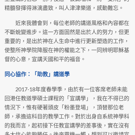
精髓發揮得淋漓盡致，叫人津津樂道，感動難忘。
近來我體會到，每位老師的講道風格和內容都在
不斷蛻變進步。這一方面固然是出於人的努力，但更
重要的，是出於神在人生命中進行更新塑造的工作，
使整所神學院降服在神的權能之下，一同辨明耶穌基
督的心意，宣講天國和平的福音。
同心協作：「助教」講道學
2017-18年度春學季，由於有一位客席老師未能
回港任教道學碩士課程的「宣講學」，我在不得已的
情況下，惟有硬著頭皮「粉墨登場」，頂替那位老
師，承擔這科目的教學工作。對於出身自系統神學科
的我而言，起初接下任教宣講學的差事後，實在沒有
多大信心能夠勝任。後來靈機一觸，想到可以邀請宣