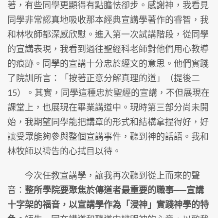
著，有些同學更顯得有點膽怯卻步。感謝神，我看見
同學非常認真地吸收那本經典宣講學著作的睿智，我
和林牧師都深感欣慰。進入第一次試講階段，從同學
的宣講表現，我看到過往聖經科老師對他們用心教導
的痕跡。同學的宣講十分忠於經文的意思。他們實踐
了院訓所言：「按著正意分解真理的道」（提後二
15）。其實，同學這種忠於聖經的宣講，不但展現在
課堂上，也展現在畢業講道中。現時第三部分尚未開
始，我期望同學能把講章的形式和結構拿捏得好，好
讓受眾能夠參與整個宣講事件，聽到神的話語。我和
林牧師以禱告的心拭目以待。
今次任教宣講學，讓我再次聽到從上而來的聲
音：
整所學院要聚焦於傳道者最重要的職事──宣講
十字架的福音，以宣講學作為「浸神」實踐神學的特