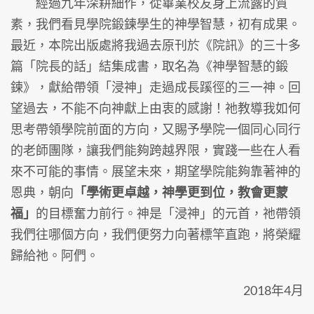
經過九年深耕細作，從畢業校友身上流露的質
素，我們看見學院鍛鍊學生的神學智慧，初有成果。
最近，本院出版處將我過去原刊於《院訊》的三十多
篇「院長的話」結集成書，取名為《神學智慧的鍛
鍊》，獻給帶領「浸神」走過成長蹊徑的三一神。回
望過去，不能不向神獻上由衷的感謝！祂教導我如何
思考帶領學院前面的方向，又賜予學院一個同心同行
的老師團隊，讓我們能夠跨越界限，實踐一些在人看
來不可能的事情。展望未來，期望學院能夠靠著神的
恩典，朝向
「學術更卓越，神學更到位，教會更蒙
福」
的目標奮力前行。神是「浸神」的元首，祂帶領
我們往哪個方向，我們便努力向著標竿直跑，將榮耀
歸給祂。阿們。
2018年4月