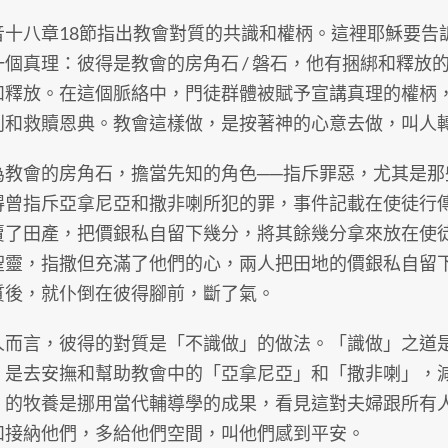
音十八章18節指出教會對質的共識和權柄。這裡耶穌要告
一個真理：彼得是教會的房角石 / 磐石，他有捆綁和釋放
和釋放。在這個脈絡中，門徒群體被賦予宣講真理的權柄
判和救贖恩典。教會這樣做，是按著神的心意去做，叫人
為教會的房角石，擔當先知的角色──指斥罪惡，尤其是
得曾指斥亞拿尼亞和撒非喇所犯的罪，事件記載在使徒行傳
賣了田產，把價銀私自留下幾分，將其餘幾分拿來放在使
聖靈，指撒但充滿了他們的心，兩人把田地的價銀私自留
質後，就仆倒在彼得腳前，斷了氣。
人而言，彼得的對質是「不識做」的做法。「識做」之道
」是去安撫和幫助教會中的「亞拿尼亞」和「撒非喇」，
」的牧養是挪用當代輔導學的成果，看見這對夫婦跟所有
和接納他們，多給他們空間，叫他們感到平安。