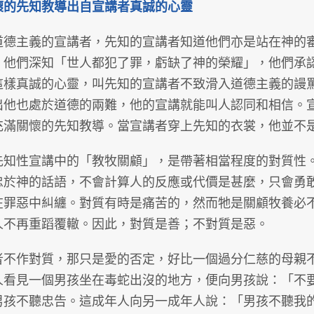
懷的先知教導出自宣講者真誠的心靈
道德主義的宣講者，先知的宣講者知道他們亦是站在神的
。他們深知「世人都犯了罪，虧缺了神的榮耀」，他們承
這樣真誠的心靈，叫先知的宣講者不致滑入道德主義的謾
出他也處於道德的兩難，他的宣講就能叫人認同和相信。
充滿關懷的先知教導。當宣講者穿上先知的衣裳，他並不
先知性宣講中的「教牧關顧」，是帶著相當程度的對質性
忠於神的話語，不會計算人的反應或代價是甚麼，只會勇
在罪惡中糾纏。對質有時是痛苦的，然而牠是關顧牧養必
人不再重蹈覆轍。因此，對質是善；不對質是惡。
者不作對質，那只是愛的否定，好比一個過分仁慈的母親
人看見一個男孩坐在毒蛇出沒的地方，便向男孩說：「不
男孩不聽忠告。這成年人向另一成年人說：「男孩不聽我