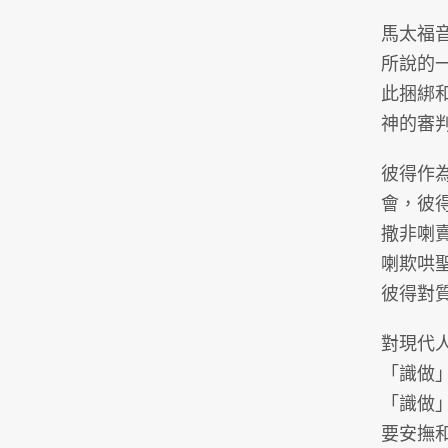
馬太福
所說的
此捆綁
神的審
彼得作
會，彼
撒非喇
喇欺哄
彼得對
對現代
「識做
「識做
要安撫