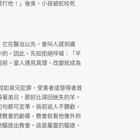
要打他！」後來，小孩被蛇咬死
；它在醫治以先，會叫人感到痛
少的。因此，先知拒絕呼喊：「平
面前。當人遇見真理，改變就成為
：假如弟兄犯罪，受害者或發現者首
得著弟兄，那好比尋回迷失的羊。
句句都可定準。倘若這人不聽勸，
聽教會的勸導，教會就看他像外邦
他驅逐出教會。這是屬靈的驅逐，