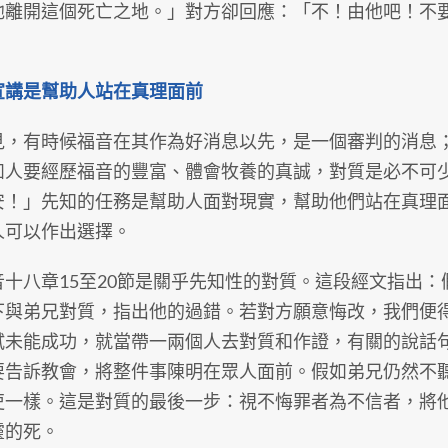
他離開這個死亡之地。」對方卻回應：「不！由他吧！不
宣講是幫助人站在真理面前
見，有時候福音在其作為好消息以先，是一個審判的消息
如人要經歷福音的豐富、體會牧養的真誠，對質是必不可
安！」先知的任務是幫助人面對現實，幫助他們站在真理
人可以作出選擇。
音十八章15至20節是關乎先知性的對質。這段經文指出
下與弟兄對質，指出他的過錯。若對方願意悔改，我們便
試未能成功，就當帶一兩個人去對質和作證，有關的說話
要告訴教會，將整件事陳明在眾人面前。假如弟兄仍然不
吏一樣。這是對質的最後一步：視不悔罪者為不信者，將
靈的死。