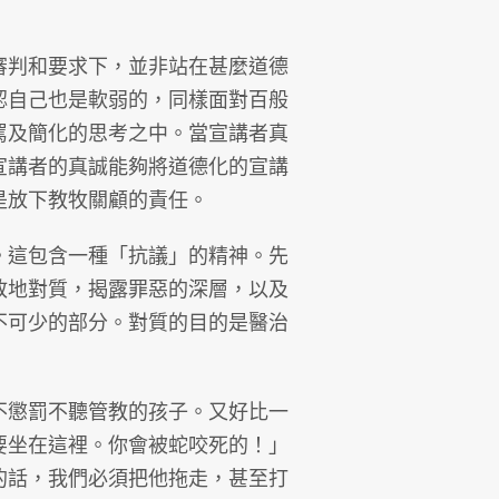
審判和要求下，並非站在甚麼道德
認自己也是軟弱的，同樣面對百般
罵及簡化的思考之中。當宣講者真
宣講者的真誠能夠將道德化的宣講
是放下教牧關顧的責任。
。這包含一種「抗議」的精神。先
敢地對質，揭露罪惡的深層，以及
不可少的部分。對質的目的是醫治
不懲罰不聽管教的孩子。又好比一
要坐在這裡。你會被蛇咬死的！」
的話，我們必須把他拖走，甚至打