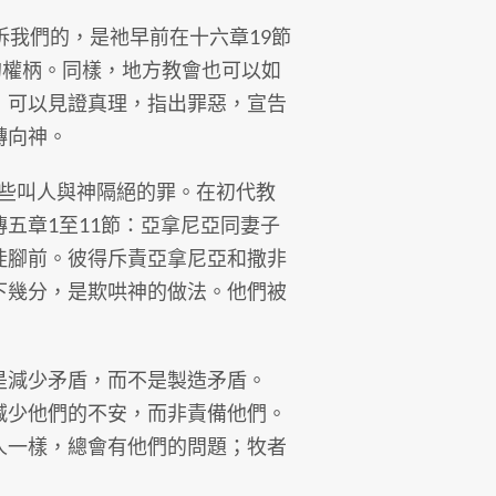
訴我們的，是祂早前在十六章19節
的權柄。同樣，地方教會也可以如
，可以見證真理，指出罪惡，宣告
轉向神。
那些叫人與神隔絕的罪。在初代教
五章1至11節：亞拿尼亞同妻子
徒腳前。彼得斥責亞拿尼亞和撒非
下幾分，是欺哄神的做法。他們被
是減少矛盾，而不是製造矛盾。
減少他們的不安，而非責備他們。
人一樣，總會有他們的問題；牧者