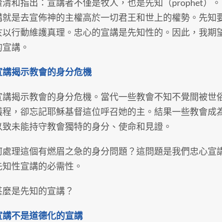
釐清和指出：宣講者不僅是牧人，也是先知（prophet
講就是去宣佈神的主權高於一切君王和世上的權勢。先知
於以行動維護真理。忠心的宣講是先知性的。因此，我期
的宣講。
宣講揭示教會的身分危機
宣講揭示教會的身分危機。當代一些教會不知不覺間被世
議程，卻忘記耶穌基督這位呼召她的主。結果一些教會成
以致未能持守教會獨特的身分、使命和見證。
何處理這個有燃眉之急的身分問題？這問題是我們忠心宣
先知性宣講的必需性。
甚麼是先知的宣講？
宣講不是道德化的宣講