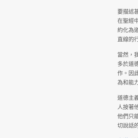
要描述
在聖經
約化為
直線的
當然，
多於道
作。因
為和能
道德主義
人按著
他們只
切說話