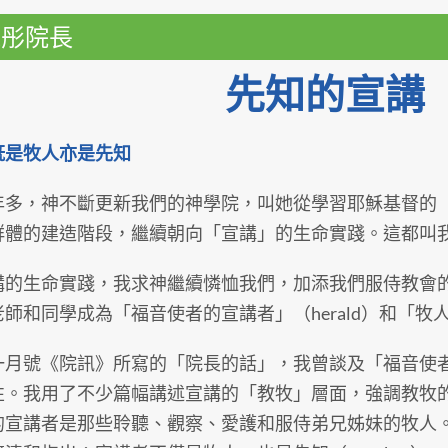
偉彤院長
先知的宣講
既是牧人亦是先知
年多，神不斷更新我們的神學院，叫她從學習耶穌基督的
群體的建造階段，繼續朝向「宣講」的生命實踐。這都叫
講的生命實踐，我求神繼續憐恤我們，加添我們服侍教會
師和同學成為「福音使者的宣講者」（herald）和「牧人
一月號《院訊》所寫的「院長的話」，我曾談及「福音使
性。我用了不少篇幅講述宣講的「教牧」層面，強調教牧
的宣講者是那些聆聽、觀察、愛護和服侍弟兄姊妹的牧人