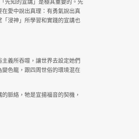
）。「先知的宣講」是極其重要的。先
要在愛中說出真理：有勇氣說出真
望「浸神」所學習和實踐的宣講也
俗主義所吞噬，讓世界去設定她們
為變色龍，跟四周世俗的環境混在
講的脈絡，牠是宣揚福音的契機，