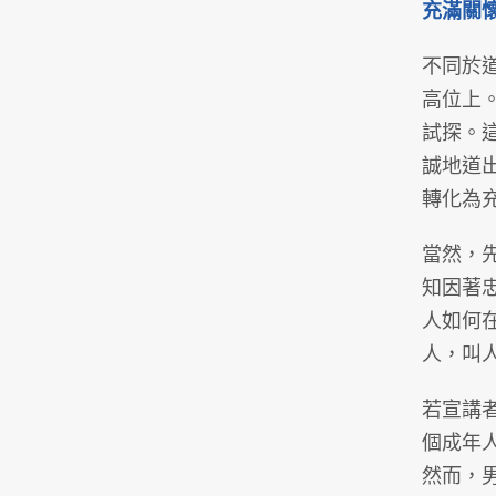
充滿關
不同於
高位上
試探。
誠地道
轉化為
當然，
知因著
人如何
人，叫
若宣講
個成年
然而，