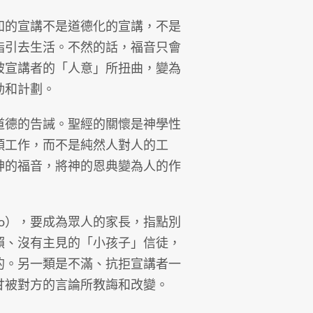
知的宣講不是道德化的宣講，不是
指引去生活。不然的話，福音只會
被宣講者的「人意」所扭曲，變為
動和計劃。
道德的告誡。聖經的關懷是神學性
類工作，而不是純然人對人的工
神的福音，將神的恩典變為人的作
go），要成為眾人的家長，指點別
賴、沒有主見的「小孩子」信徒，
的。另一類是不滿、抗拒宣講者一
甘被對方的言論所教誨和改變。