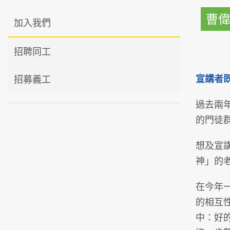
曹
加入我們
招聘同工
宣講者
招募義工
過去兩
的門徒
想及宣
神」的老
在今年
的相互
中：好