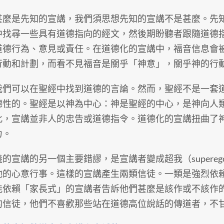
甚麼是先知的宣講，我們須思想先知的宣講不是甚麼。先
中找尋一些具有道德指向的經文，然後期盼聽者跟隨道德
道德行為、意見或責任。在道德化的宣講中，福音信息會
行動和計劃，而看不見福音是關乎「神意」，關乎神的行
我們可以在聖經中找到道德的言論。然而，聖經不是一套
德性的。聖經是以神為中心：神是聖經的中心，是神向人
此，宣講並非人的忠告或道德指令。道德化的宣講扭曲了
力。
的宣講的另一個主要錯謬，是宣講者變成超我（supere
他的心意行事。這樣的宣講產生兩類信徒。一類是強烈依
能依賴「家長式」的宣講者告訴他們甚麼是該作或不該作
的信徒，他們不喜歡那些站在道德高位說話的傳道者，不