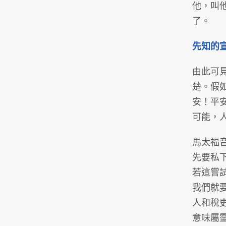
他，叫
了。
先知的
由此可
楚。假
安！平
可能，
馬太福
先要私
若這嘗
我們就
人和稅
意味屬