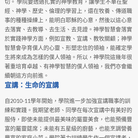
切。 學院要透過扎實的神學教育，讓學生不單在聖
經、神學、歷史、倫理的學習上，還在牧養、傳道職
事的種種操練上，能明白耶穌的心意，然後以這心意
去落實、去教導、去生活、去見證。神學智慧會落實
於實踐神學方面，例如宣教、宣講、教牧關顧；神學
智慧會孕育僕人的心靈、形塑忠信的領袖，能確定學
生將來成為怎樣的僕人領袖。所以，神學院這幾年很
著重培育卓越、有神學智慧的僕人領袖，我們亦會繼
續朝這方向前進。
宣講：生命的宣講
自2010-11學年開始，學院進一步加強宣講職事的訓
練和實踐。我期望老師、同學在每次宣講中有美好的
服侍，即使未能提供最美味的屬靈美食，也能預備豐
富的屬靈筵席；未能有五星級的廚藝，也能烹調營養
豐富的家庭小菜。學院著力訓練學生作一個宣講者，