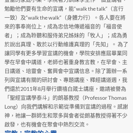
勉勵他們要有生命的宣講，能“walk the talk”（言行
一致）及“walk the walk”（身體力行）。各人要在將
來的事奉崗位上，成為忠信地傳遞福音的「福音使
者」；成為聆聽和服侍弟兄姊妹的「牧人」；成為勇
於說出真理、敢於以行動維護真理的「先知」。 為了
讓同學有更多學習宣講的機會，學院安排應屆畢業同
學在早會中講道，老師也著重身教言教，在早會、主
日講道、培靈會、奮興會中宣講信息。除了籌辦一系
列與宣講有關的研討會、專題講座、釋經講道週，我
們還於2011年8月舉行鑽禧白箴士講座，邀請被譽為
「聖經宣講學泰斗」的朗基教授（Professor Thomas
Long）向我們講解和示範從準備到宣講的過程。感謝
神，祂讓一群師生和眾多與會者從朗基教授得著不少
啟發，也有機會在聚會中熱烈交流。