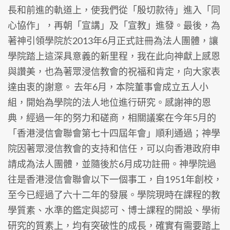
長和前進的軌道上，使我們從「殷切款待」進入「同
心協作」，再朝「宣講」及「宣教」進發。最後，為
著神引領學院於2013年6月正式註冊為法人團體，讓
學院踏上這深具意義的新里程，我在此向神獻上感恩
與讚美，也為著眾浸信教會的祝福和肯定，向大家表
達由衷的謝意。 去年6月，本院董事會成立五人小
組，開始為學院的法人地位進行研究。感謝神的恩
典，經過一年的努力和磋商，相關議案在今年5月的
「香港浸信會聯會第七十四屆年會」順利通過；神學
院因著眾浸信教會的支持和信任，可以向香港政府申
請成為法人團體，並隨後於6月成功註冊。神學院過
往是香港浸信會聯會以下一個事工，自1951年創校，
至今已經過了六十二年的發展。學院現時在課程的教
學質素、水準的鑑定與認可、博士課程的開設、學術
研究的質素上，均有突破性的成長，確實有需要踏上