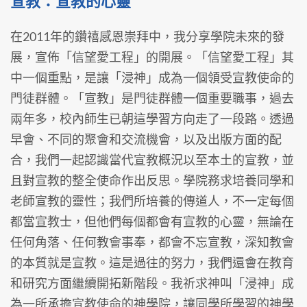
宣教：宣教的心靈
在2011年的鑽禧感恩崇拜中，我分享學院未來的發
展，宣佈「信望愛工程」的開展。「信望愛工程」其
中一個重點，是讓「浸神」成為一個領受宣教使命的
門徒群體。「宣教」是門徒群體一個重要職事，過去
兩年多，校內師生已朝這學習方向走了一段路。透過
早會、不同的聚會和交流機會，以及出版方面的配
合，我們一起認識當代宣教概況以至本土的宣教，並
且對宣教的整全使命作出反思。學院務求培養同學和
老師宣教的靈性；我們所培養的傳道人，不一定每個
都當宣教士，但他們每個都會有宣教的心靈，無論在
任何角落、任何教會事奉，都會不忘宣教，深知教會
的本質就是宣教。這是過往的努力，我們還會在教育
和研究方面繼續開拓新階段。我祈求神叫「浸神」成
為一所承擔宣教使命的神學院，讓同學所學習的神學