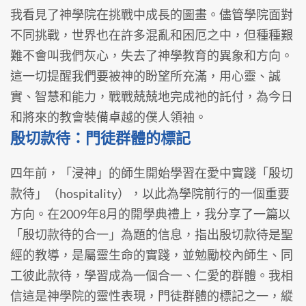
我看見了神學院在挑戰中成長的圖畫。儘管學院面對
不同挑戰，世界也在許多混亂和困厄之中，但種種艱
難不會叫我們灰心，失去了神學教育的異象和方向。
這一切提醒我們要被神的盼望所充滿，用心靈、誠
實、智慧和能力，戰戰兢兢地完成祂的託付，為今日
和將來的教會裝備卓越的僕人領袖。
殷切款待：門徒群體的標記
四年前，「浸神」的師生開始學習在愛中實踐「殷切
款待」（hospitality），以此為學院前行的一個重要
方向。在2009年8月的開學典禮上，我分享了一篇以
「殷切款待的合一」為題的信息，指出殷切款待是聖
經的教導，是屬靈生命的實踐，並勉勵校內師生、同
工彼此款待，學習成為一個合一、仁愛的群體。我相
信這是神學院的靈性表現，門徒群體的標記之一，縱