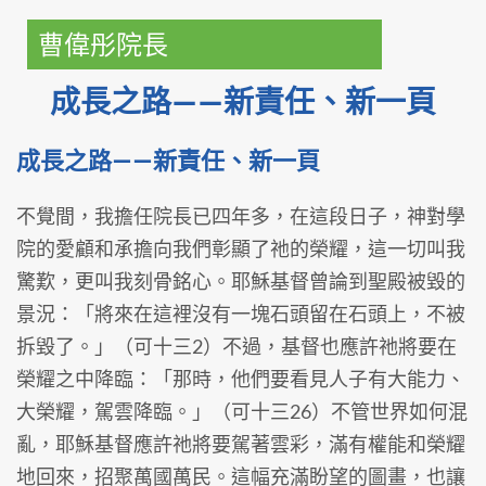
曹偉彤院長
成長之路——新責任、新一頁
成長之路——新責任、新一頁
不覺間，我擔任院長已四年多，在這段日子，神對學
院的愛顧和承擔向我們彰顯了祂的榮耀，這一切叫我
驚歎，更叫我刻骨銘心。耶穌基督曾論到聖殿被毀的
景況：「將來在這裡沒有一塊石頭留在石頭上，不被
拆毀了。」（可十三2）不過，基督也應許祂將要在
榮耀之中降臨：「那時，他們要看見人子有大能力、
大榮耀，駕雲降臨。」（可十三26）不管世界如何混
亂，耶穌基督應許祂將要駕著雲彩，滿有權能和榮耀
地回來，招聚萬國萬民。這幅充滿盼望的圖畫，也讓