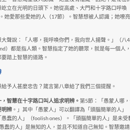
慧屹立在光明的日頭下。她從高處、大門和十字路口呼喚（
）。她愛那些愛她的人（17節）。智慧想被人認識；她嘹
聲說：「人哪，我呼唤你們，我向世人揚聲。」（八4）「
kind）都是指人類。智慧指定了她的聽眾，就是每一個人
都要踏上智慧的道路。
辨
予人甚麼忠告？箴言第八章給了我們三個提醒。
一，智慧在十字路口叫人追求明辨。
第5節：「愚蒙人哪
要明辨
。」其中「愚蒙人」可以翻譯為「頭腦簡單的人」（sim
愚蠢的人」（foolish ones）。「頭腦簡單的人」是
「愚蠢的人」是無知的人，並且不知道自己無知。智慧邀