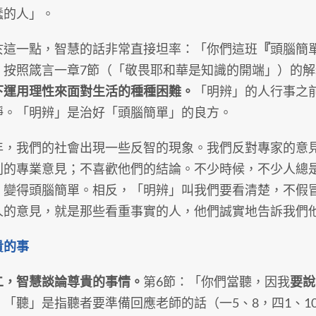
蠢的人」。
一點，智慧的話非常直接坦率：「你們這班
『
頭腦簡
」按照箴言一章7節（「敬畏耶和華是知識的開端」）的解
下運用理性來面對生活的種種困難。
「明辨」的人行事之
靜。「明辨」是治好「頭腦簡單」的良方。
我們的社會出現一些反智的現象。我們反對專家的意見
別的專業意見；不喜歡他們的結論。不少時候，不少人總
，變得頭腦簡單。相反，「明辨」叫我們要看清楚，不假
人的意見，就是那些看重事實的人，他們誠實地告訴我們
貴的事
二，智慧談論尊貴的事情。
第6節：「你們當聽，因我
要說
」「聽」是指聽者要準備回應老師的話（一5、8，四1、1