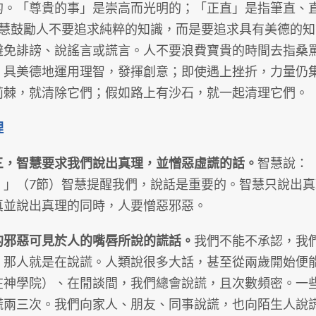
的。「尊貴的事」是崇高而光明的；「正直」是指筆直、直
智慧鼓勵人不要追求純粹的知識，而是要追求具有美德的
避免誹謗、說謠言或謊言。人不要浪費寶貴的時間去指桑
，具美德地運用理智，發揮創意；即使遇上挫折，力量仍
荊棘，就清除它們；假如路上有沙石，就一起清理它們。
理
三，智慧要求我們說出真理，並憎惡虛謊的話。
智慧說：
。」（7節）智慧提醒我們，說話是重要的。智慧只說出
真並說出真理的同時，人要憎惡邪惡。
的邪惡可見於人的嘴唇所說的謊話。
我們不能不承認，我
，那人就是在說謊。人類說很多大話，甚至從兩歲開始便
在神學院）、在閒談間，我們總會說謊，且次數頻密。一
謊兩三次。我們向家人、朋友、同事說謊，也向陌生人說