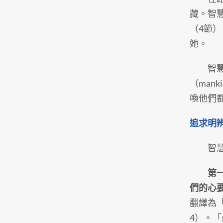
藏。智
（4節
她。
智慧大
（man
喚他們
追求明
智慧給
第
們的心
翻譯為「
4）。