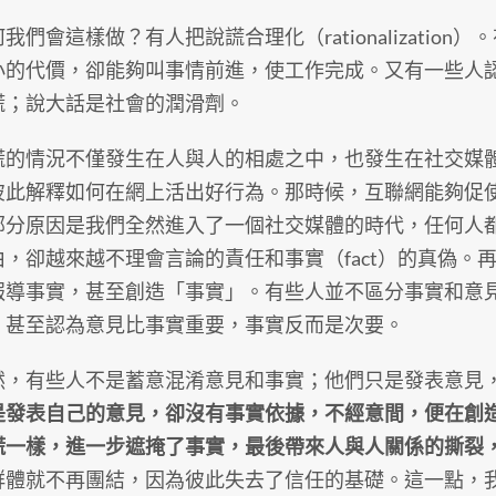
會這樣做？有人把說謊合理化（rationalizatio
小的代價，卻能夠叫事情前進，使工作完成。又有一些人
謊；說大話是社會的潤滑劑。
情況不僅發生在人與人的相處之中，也發生在社交媒體
彼此解釋如何在網上活出好行為。那時候，互聯網能夠促
部分原因是我們全然進入了一個社交媒體的時代，任何人
由，卻越來越不理會言論的責任和事實（fact）的真偽。
報導事實，甚至創造「事實」。有些人並不區分事實和意
，甚至認為意見比事實重要，事實反而是次要。
有些人不是蓄意混淆意見和事實；他們只是發表意見，
是發表自己的意見，卻沒有事實依據，不經意間，便在創
謊一樣，進一步遮掩了事實，最後帶來人與人關係的撕裂
群體就不再團結，因為彼此失去了信任的基礎。這一點，