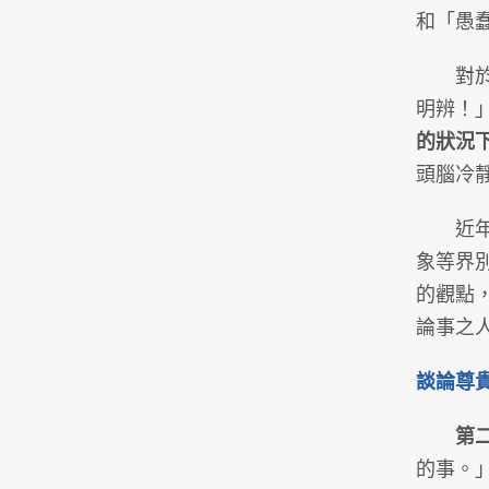
和「愚
對於這
明辨！
的狀況
頭腦冷
近年，
象等界
的觀點
論事之
談論尊
第
的事。