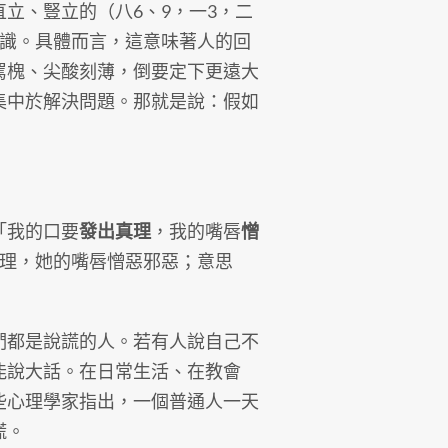
立、豎立的（八6、9，一3，二
知識。具體而言，這意味著人的回
罵槐、尖酸刻薄，倒要定下更遠大
集中於解決問題。那就是說：假如
「我的口要
發出真理
，我的嘴唇
憎
真理，她的嘴唇憎惡邪惡；意思
們都是說謊的人。若有人說自己不
能說大話。在日常生活、在教會
些心理學家指出，一個普通人一天
謊。