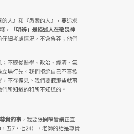
單的人
』
和
『
愚蠢的人
』
，要追求
釋，
「明辨」是描述人在敬畏神
前仔細考慮情況，不會魯莽；他們
；不聽從醫學、政治、經濟、氣
是立場行先。我們拒絕自己不喜歡
冒，不存偏見。我們要聽那些就事
他們所知道的和所不知道的。
尊貴的事
，我要張開嘴唇講正直
0，五7，七24），老師的話是尊貴