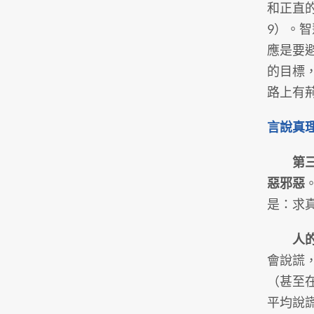
和正直
9）。
應是要
的目標
路上有
言說真
第
惡邪惡
是：求
人
會說謊
（甚至
平均說