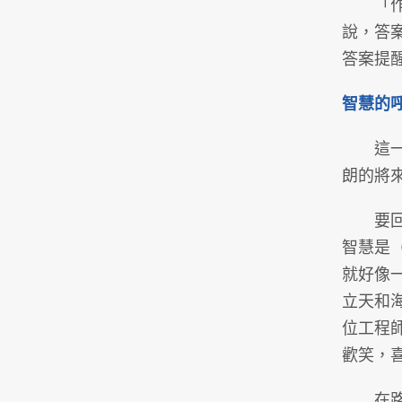
「作好
說，答
答案提
智慧的
這一年
朗的將
要回答
智慧是
就好像
立天和
位工程
歡笑，喜
在路上