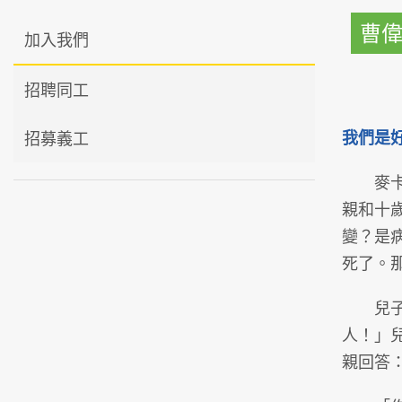
曹
加入我們
招聘同工
我們是
招募義工
麥卡錫（
親和十
變？是
死了。
兒子問
人！」
親回答