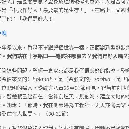
人」是甚麼意思？處身於這個破碎的世界，人是否可以
案是「不要作好人！最要緊的是生存！」。在路上，父親
醒了他：「我們是好人！」
呼喚
多以來，香港不單跟整個世界一樣，正面對新型冠狀病
來。
我們站在十字路口──應該往哪裏去？我們是好人嗎？
這些問題，聖經一直以來都是我們最美好的指導。聖經
hokmah
sophia
（希伯來文的）
，是（希臘文的）
，是「智
一位聰明的婦人。從箴言八章22至31節可見，智慧於創
海，智慧就已經存在。當神創造天，規劃海，建立大地的
師。她說：「那時，我在他旁邊為工程師，天天充滿喜樂
愛住在人世間。」（30-31節）
，智慧渴望被人認識。她並沒有隱藏，因她不是祕密的