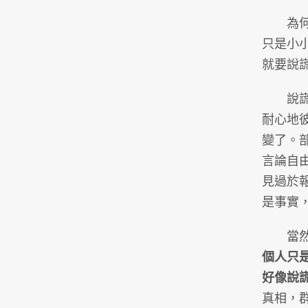
為何我們
只是小
就要說
說謊的
耐心地
變了。
言論自
見過於
是事實
當然，
個人只
好像說
真相，