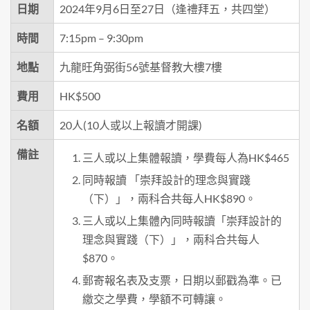
日期
2024年9月6日至27日（逢禮拜五，共四堂）
時間
7:15pm – 9:30pm
地點
九龍旺角弼街56號基督教大樓7樓
費用
HK$500
名額
20人(10人或以上報讀才開課)
備註
三人或以上集體報讀，學費每人為HK$465
同時報讀 「崇拜設計的理念與實踐
（下）」，兩科合共每人HK$890。
三人或以上集體內同時報讀「崇拜設計的
理念與實踐（下）」，兩科合共每人
$870。
郵寄報名表及支票，日期以郵戳為準。已
繳交之學費，學額不可轉讓。