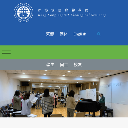
繁體
简体
English
學生
同工
校友