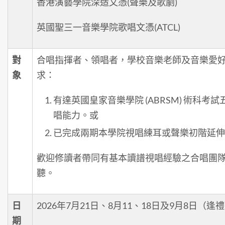
香港演藝學院深造文憑(聲樂及歌劇)
英國聖三一音樂學院歌唱文憑(ATCL)
對
合唱指揮者、領唱者，學校音樂老師及音樂愛
象
求：
有達英國皇家音樂學院 (ABRSM) 術科考
唱能力。或
已完成兩期本學院視唱練耳或聲樂初階延伸
歡迎修讀者帶同有基本讀譜視唱經驗之合唱團
聽。
日
2026年7月21日、8月11、18日及9月8日（
期