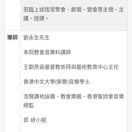
蒞臨上述恆常聚會、獻唱、營會等主領、主
講、授課。
導
師
劉永生先生
本院教會音樂科講師
王劉燕容基督教崇拜與藝術教育中心主任
香港中文大學(榮譽)音樂學士
浩聲讚祂詠團、教會樂圃、香港聖詩會音樂
總監
郭 岍小姐