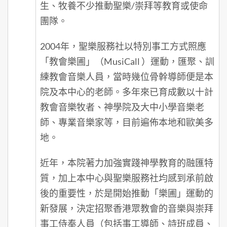
生、牧養不少推動聖樂/崇拜等教育或使命
團隊。
2004年，聖樂服務社以特別事工方式照應
「教會樂圃」（MusiCall ）運動，匯聚、訓
練教會音樂人員，當時幾位骨幹導師便是本
院及本中心的老師。多年來已育成數以十計
教會音樂牧者、神學院及大中小學音樂老
師、專業音樂家等，目前遍佈本地和歐美多
地。
近年，本院著力加強實踐神學教育的融匯特
質，加上本中心與聖樂服務社均感到承前啟
後的重要性，於是開始推動「樂圃」運動的
新發展，決定招聚香港眾教會的音樂與崇拜
事工侍奉人員（包括事工導師、詩班成員、