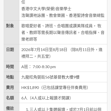
任
香港中文大學(榮譽)音樂學士
浩聲讚祂詠團、教會樂圃、香港聖詩會音樂總監
對象
歌唱愛好者、詩班、合唱團或讚美隊成員， 牧
者、教師等需長期以聲音傳訊者，合唱指揮、音
樂老師等
日期
2026年7月14日至8月18日 （除8月11日外，逢
禮拜二，共五堂）
時間
A班： 7:00-8:30 pm
地點
九龍旺角弼街56號基督教大樓9樓
費用
HK$1,890（已包括課堂專任伴奏費用）
名額
6人（4人或以上報讀才開課）
備註
三人或以上集體報讀，或於7月1日前以個