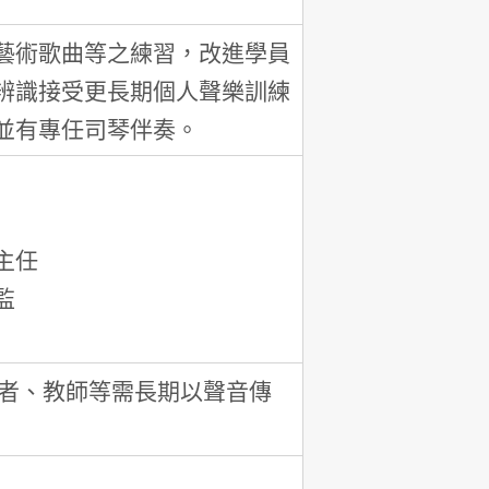
藝術歌曲等之練習，改進學員
辨識接受更長期個人聲樂訓練
並有專任司琴伴奏。
主任
監
牧者、教師等需長期以聲音傳