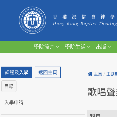
學院簡介
學院生活
出版
課程及入學
返回主頁
主頁
/
王劉
目錄
歌唱聲
入學申請
科目