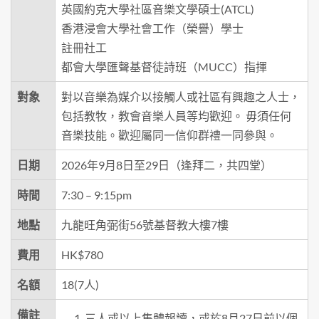
英國約克大學社區音樂文學碩士(ATCL)
香港浸會大學社會工作（榮譽）學士
註冊社工
都會大學匯聲基督徒詩班（MUCC）指揮
對象
對以音樂為媒介以接觸人或社區有興趣之人士，
包括教牧，教會音樂人員等均歡迎。 毋須任何
音樂技能。歡迎屬同一信仰群禮一同參與。
日期
2026年9月8日至29日（逢拜二，共四堂）
時間
7:30 – 9:15pm
地點
九龍旺角弼街56號基督教大樓7樓
費用
HK$780
名額
18(7人)
備註
三人或以上集體報讀，或於8月27日前以個