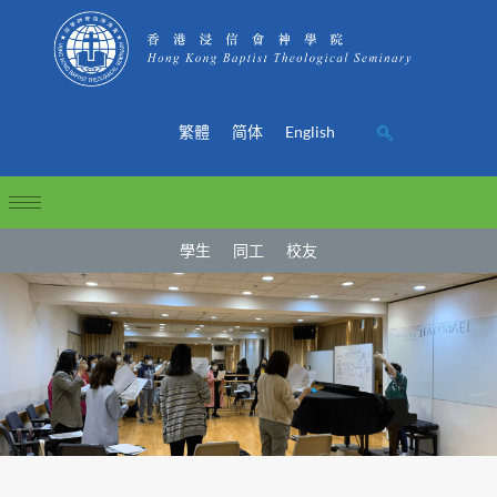
繁體
简体
English
學生
同工
校友