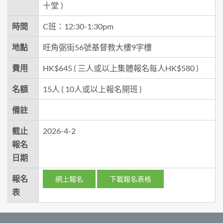
十堂 ）
時間
C班：12:30-1:30pm
地點
旺角弼街56號基督教大樓9字樓
費用
HK$645 ( 三人或以上集體報名每人HK$580 )
名額
15人 ( 10人或以上報名開班 )
備註
截止
2026-4-2
報名
日期
報名
網上報名
下載報名表格
表