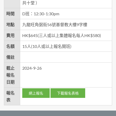
共十堂 ）
時間
D班：12:30-1:30pm
地點
九龍旺角弼街56號基督教大樓9字樓
費用
HK$645(三人或以上集體報名每人HK$580)
名額
15人(10人或以上報名開班)
備註
截止
2024-9-26
報名
日期
報名
網上報名
下載報名表格
表