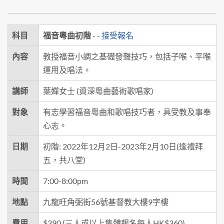
科目
福音粵曲初階
- - 接受報名
內容
教授福音小調之基礎發聲技巧，包括子喉、平喉
運用及唱法。
講師
葉嬋女士 (資深粵曲藝術歌唱家)
對象
有志學習福音粵曲和歌唱技巧者，具受教及事奉
心志。
日期
初階: 2022年12月2日-2023年2月10日(逢禮拜
五，共八堂)
時間
7:00-8:00pm
地點
九龍旺角弼街56號基督教大樓9字樓
費用
$390 (三人或以上集體報名每人HK$360)