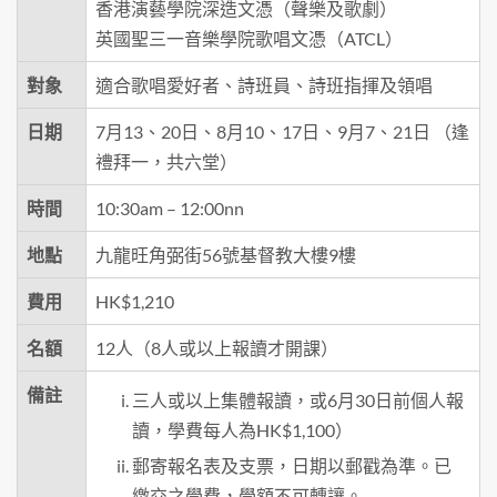
香港演藝學院深造文憑（聲樂及歌劇）
英國聖三一音樂學院歌唱文憑（ATCL）
對象
適合歌唱愛好者、詩班員、詩班指揮及領唱
日期
7月13、20日、8月10、17日、9月7、21日 （逢
禮拜一，共六堂）
時間
10:30am – 12:00nn
地點
九龍旺角弼街56號基督教大樓9樓
費用
HK$1,210
名額
12人（8人或以上報讀才開課）
備註
三人或以上集體報讀，或6月30日前個人報
讀，學費每人為HK$1,100）
郵寄報名表及支票，日期以郵戳為準。已
繳交之學費，學額不可轉讓。