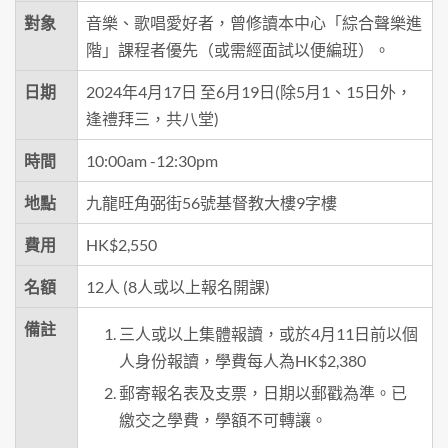
對象
音樂、歌唱愛好者，曾修讀本中心「綜合聲樂進
階」課程者優先（或需經面試以便編班）。
日期
2024年4月17日 至6月19日(除5月1、15日外，
逢禮拜三，共八堂)
時間
10:00am -12:30pm
地點
九龍旺角弼街56號基督教大樓9字樓
費用
HK$2,550
名額
12人 (8人或以上報名開課)
備註
三人或以上集體報讀，或於4月11日前以個
人身份報讀，學費每人為HK$2,380
郵寄報名表及支票，日期以郵戳為準。已
繳交之學費，學額不可轉讓。