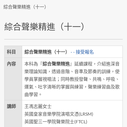
綜合聲樂精進（十一）
綜合聲樂精進（十一）
科目
綜合聲樂精進（十一）
- - 接受報名
內容
本科為『
綜合聲樂精進
』延續課程，介紹進深音
樂理論知識，透過音階、音準及節奏的訓練，使
學員掌握視唱法；同時教授發聲、共鳴、呼吸、
運氣、吐字清晰的掌握與練習，聲樂練習曲及歌
曲學習。
講師
王馮志麗女士
英國皇家音樂學院演唱文憑(LRSM)
英國聖三一學院聲樂院士(FTCL)