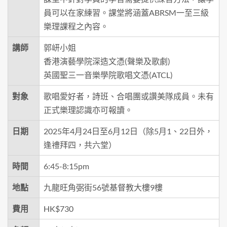
員可以在家練習。課堂將涵蓋ABRSM一至三級
樂理課程之內容。
講師
郭岍小姐
香港演藝學院深造文憑(聲樂及歌劇)
英國聖三一音樂學院歌唱文憑(ATCL)
對象
歌唱愛好者，詩班、合唱團或讚美隊成員。未有
正式樂理認識亦可報讀。
日期
2025年4月24日至6月12日（除5月1、22日外，
逢禮拜四，共六堂）
時間
6:45-8:15pm
地點
九龍旺角弼街56號基督教大樓9樓
費用
HK$730