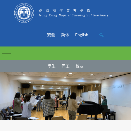
繁體
简体
English
學生
同工
校友