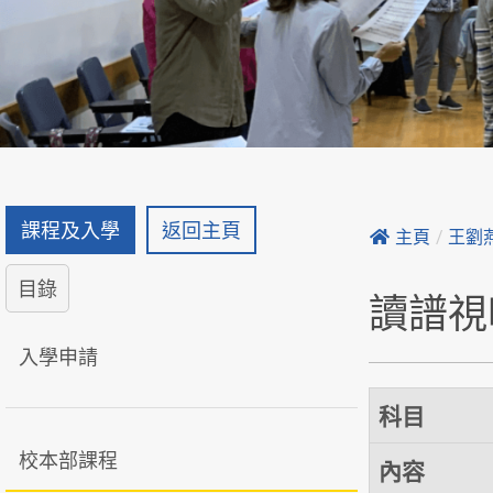
課程及入學
返回主頁
主頁
/
王劉
目錄
讀譜視
入學申請
科目
校本部課程
內容