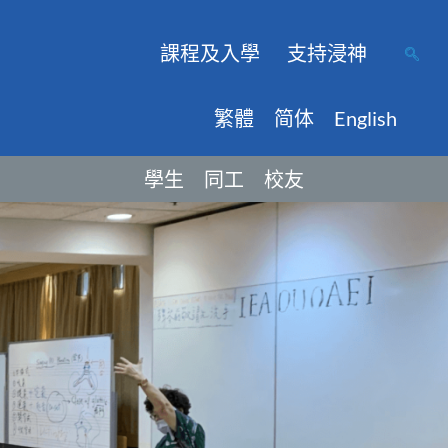
課程及入學
支持浸神
繁體
简体
English
學生
同工
校友