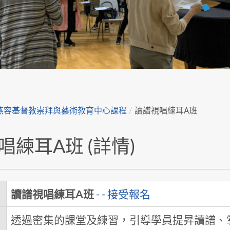
燕容基督教崇拜與藝術教育中心課程
/
讀譜視唱練耳A班
唱練耳A班 (詳情)
讀譜視唱練耳A班
- - 接受報名
透過密集的課堂及練習，引導學員提昇讀譜、