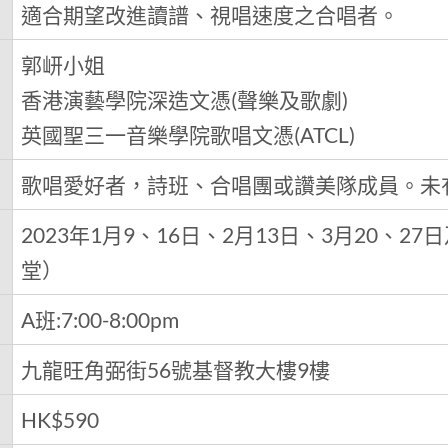
適合期望改進讀譜、視唱速度之合唱者。
郭岍小姐
香港演藝學院深造文憑(聲樂及歌劇)
英國聖三一音樂學院歌唱文憑(ATCL)
歌唱愛好者，詩班、合唱團或讚美隊成員。未
2023年1月9、16日、2月13日、3月20、2
堂）
A班:7:00-8:00pm
九龍旺角弼街56號基督教大樓9樓
HK$590