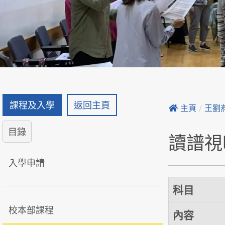
課程及入學
返回主頁
主頁
/
王劉
目錄
讀譜視
入學申請
科目
校本部課程
內容