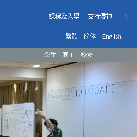
課程及入學
支持浸神
繁體
简体
English
學生
同工
校友