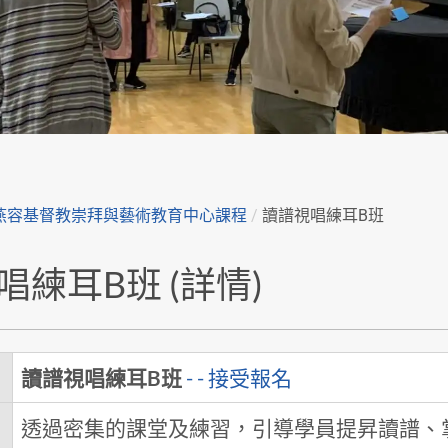
燕容基督教崇拜與藝術教育中心課程
/
讀譜視唱練耳B班
唱練耳B班 (詳情)
讀譜視唱練耳B班
- - 接受報名
透過密集的課堂及練習，引導學員提昇讀譜、