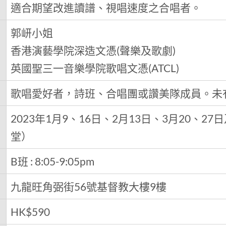
適合期望改進讀譜、視唱速度之合唱者。
郭岍小姐
香港演藝學院深造文憑(聲樂及歌劇)
英國聖三一音樂學院歌唱文憑(ATCL)
歌唱愛好者，詩班、合唱團或讚美隊成員。未
2023年1月9、16日、2月13日、3月20、2
堂）
B班 : 8:05-9:05pm
九龍旺角弼街56號基督教大樓9樓
HK$590