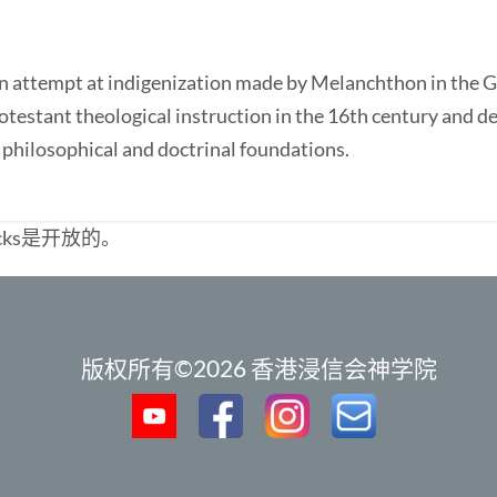
an attempt at indigenization made by Melanchthon in the G
rotestant theological instruction in the 16th century and d
r philosophical and doctrinal foundations.
cks是开放的。
版权所有©2026 香港浸信会神学院