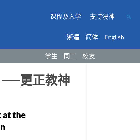
课程及入学
支持浸神
繁體
简体
English
学生
同工
校友
）──更正教神
 at the
on