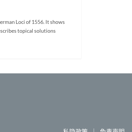
erman Loci of 1556. It shows
escribes topical solutions
私隐政策
｜
免责声明