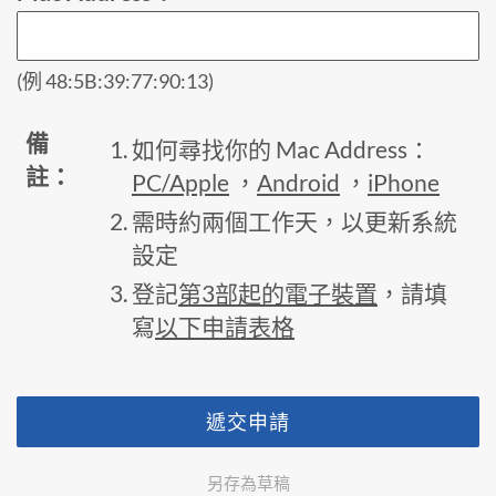
(例 48:5B:39:77:90:13)
備
如何尋找你的 Mac Address：
註：
PC/Apple
，
Android
，
iPhone
需時約兩個工作天，以更新系統
設定
登記
第3部起的電子裝置
，請填
寫
以下申請表格
遞交申請
另存為草稿