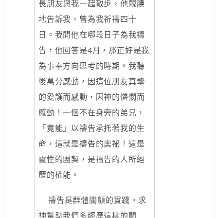
長朋友與我一起散步，他靦腆
地告訴我，曾為我祈禱四十
日。我問他在哪段日子為我禱
告，他回答是4月，那正好是我
為事奉方向思考的時期。我聽
後萬分感動，因這位朋友真摯
的愛護而感動，因神的憐憫而
感動！一個不在身旁的弟兄，
「竟能」以禱告承托著我的生
命，這就是禱告的奧祕！這是
靈性的團契，是禱告的人所經
歷的權能。
禱告是群體關顧的實踐。求
神幫助我們多經歷這樣的關