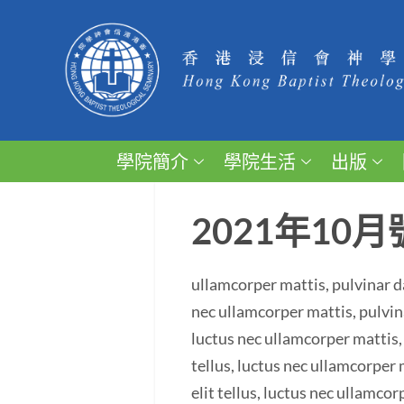
學院簡介
學院生活
出版
2021年10月
ullamcorper mattis, pulvinar da
nec ullamcorper mattis, pulvina
luctus nec ullamcorper mattis, 
tellus, luctus nec ullamcorper 
elit tellus, luctus nec ullamcor