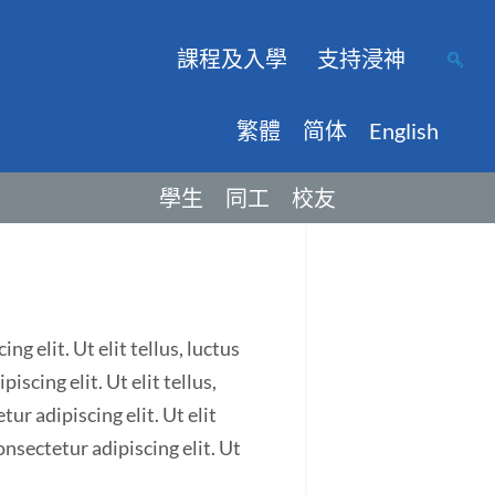
課程及入學
支持浸神
繁體
简体
English
學生
同工
校友
g elit. Ut elit tellus, luctus
scing elit. Ut elit tellus,
ur adipiscing elit. Ut elit
onsectetur adipiscing elit. Ut