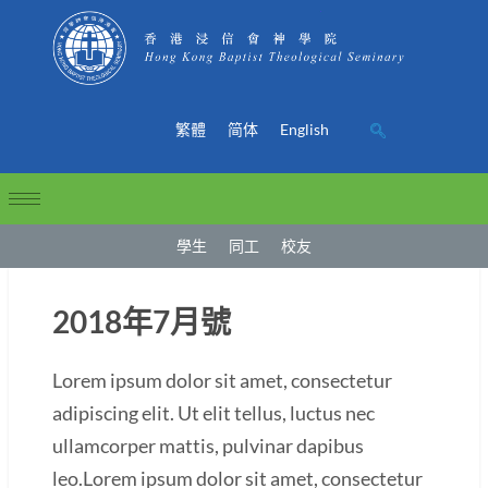
繁體
简体
English
學生
同工
校友
2018年7月號
Lorem ipsum dolor sit amet, consectetur
adipiscing elit. Ut elit tellus, luctus nec
ullamcorper mattis, pulvinar dapibus
leo.Lorem ipsum dolor sit amet, consectetur