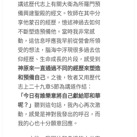
講述歷代志上有關大衛為所羅門預
備興建聖殿的經文。牧師在其中分
享他蒙召的經歷，憶述神過去如何
不斷塑造預備他。當時我非常感
動，這信息呼應我早前從營會所領
受的想法，腦海中浮現很多過去信
仰經歷、生命成長的片段，感受到
神原來一直通過不同的經歷來塑造
和預備自己
。之後，牧者又用歷代
志上二十九章5節為講道作結：
「今日有誰樂意將自己獻給耶和華
呢？」
聽到這句話，我內心再次激
動，感覺是神對我發出的呼召，而
我的心也十分願意回應。