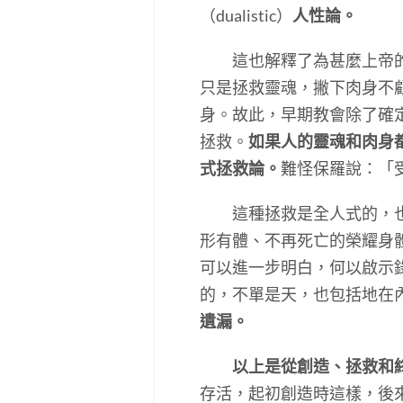
（dualistic）
人性論。
這也解釋了為甚麼上帝的兒
只是拯救靈魂，撇下肉身不
身。故此，早期教會除了確
拯救。
如果人的靈魂和肉身
式拯救論。
難怪保羅說：「
這種拯救是全人式的，也是
形有體、不再死亡的榮耀身
可以進一步明白，何以啟示
的，不單是天，也包括地在
遺漏。
以上是從創造、拯救和
存活，起初創造時這樣，後