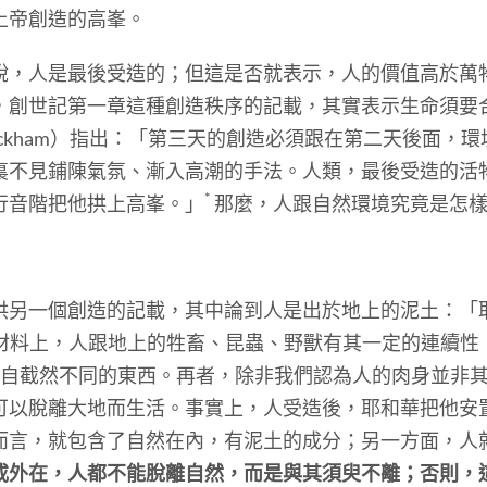
上帝創造的高峯。
人是最後受造的；但這是否就表示，人的價值高於萬
，創世記第一章這種創造秩序的記載，其實表示生命須要
 Bauckham）指出：「第三天的創造必須跟在第二天後面
裏不見鋪陳氣氛、漸入高潮的手法。人類，最後受造的活
*
行音階把他拱上高峯。」
那麼，人跟自然環境究竟是怎
一個創造的記載，其中論到人是出於地上的泥土：「
在材料上，人跟地上的牲畜、昆蟲、野獸有其一定的連續性
是來自截然不同的東西。再者，除非我們認為人的肉身並非
可以脫離大地而生活。事實上，人受造後，耶和華把他安
而言，就包含了自然在內，有泥土的成分；另一方面，人
或外在，人都不能脫離自然，而是與其須臾不離；否則，