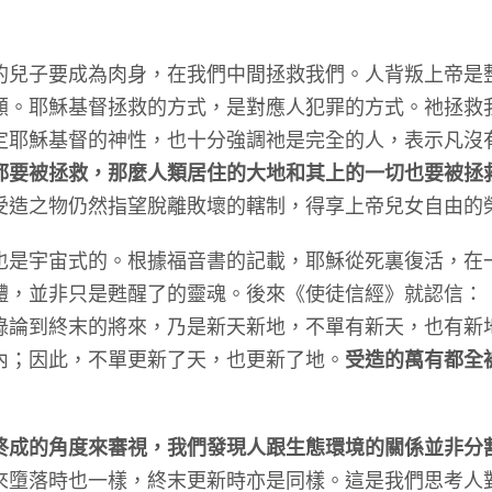
子要成為肉身，在我們中間拯救我們。人背叛上帝是
顧。耶穌基督拯救的方式，是對應人犯罪的方式。祂拯救
定耶穌基督的神性，也十分強調祂是完全的人，表示凡沒
都要被拯救，那麼人類居住的大地和其上的一切也要被拯
受造之物仍然指望脫離敗壞的轄制，得享上帝兒女自由的榮
宇宙式的。根據福音書的記載，耶穌從死裏復活，在
體，並非只是甦醒了的靈魂。後來《使徒信經》就認信：
錄論到終末的將來，乃是新天新地，不單有新天，也有新
內；因此，不單更新了天，也更新了地。
受造的萬有都全
終成的角度來審視，我們發現人跟生態環境的關係並非分
來墮落時也一樣，終末更新時亦是同樣。這是我們思考人