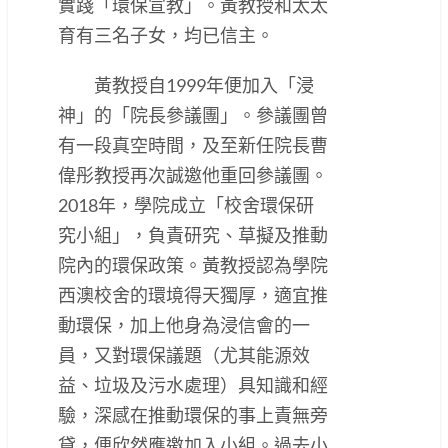
實踐「環保宣教」。黃教授和太太
育有三名子女，均已信主。
黃教授自1999年便加入「浸
神」的「院長參議團」。參議團曾
有一段真空時間，及至新任院長曹
偉彤教授再次誠邀他重回參議團。
2018年，學院成立「校舍環保研
究小組」，負責研究、草擬及推動
院內的環保政策。黃教授認為學院
西澳校舍的環境得天獨厚，適宜推
動環保，加上他身為浸信會的一
員，又對環保議題（尤其能源效
益、垃圾及污水處理）具知識和經
驗，深感在推動環保的事上責無旁
貸，便欣然應邀加入小組。過去小