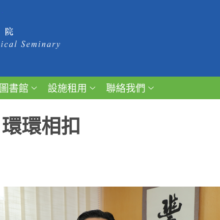
圖書館
設施租用
聯絡我們
 環環相扣