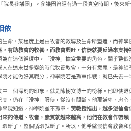
「院長參議團」。參議團曾經有過一段真空時期，後來新
相依
命，某程度上是由牧者的教導及生命所塑造，而神學
基，有助教會的牧養，而教會興旺，信徒就要反過來支持
認為在這個循環中，「浸神」擔當重要的角色，關乎整個
僕人在這末世多變的時代牧養教會，十分有意義，是神給
學院才能做好其職分；神學院若是孤軍作戰，就已失去一
一個深刻的印象，就是陳樹安博士的榜樣。他即使退
已高，仍在「浸神」服侍，從沒有間斷。他那謙卑、忠心
神學院知道，神學院並不孤單。
黃教授指出，越多浸信會
出來的傳道、牧者，素質就越來越高，他們在教會作帶領
一環斷了，整個循環就斷了。所以，他希望浸信會教會和