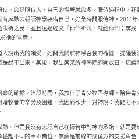
。愈是服侍人，自己的得著就愈多。服侍過程中，我
有感動去報讀神學裝備自己，好全時間服侍神。2011年
給未得之民，並且透過經文「你們祈求，就給你們；尋找
尋求祂的旨意。
說出我的領受。她問我關於神呼召我的確據，提醒我
總是說不出來。其後，我出席某所神學院的開放日，這讓
的確據。這段時間，我擔任了青少牧區導師。陪伴青
目睹牧者的辛勞及困難。我因而卻步，對神說：我能力不
。
，但是我沒有忘記自己在禱告中對神的承諾，就是要
承擔起不同的事奉崗位，無論是前線的或後方的支援角色