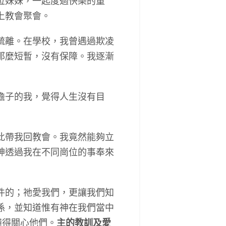
位妹妹，一起度過快樂的童
上教會聚會。
疏離。在學校，我曾遇過欺凌
那麼短暫，沒有保障。我逐漸
擔子的我，覺得人生沒有目
此帶我回教會。我竟然能夠立
神透過我在不同崗位的事奉來
件的；祂愛我們，更讓我們知
係，並知道惟有神在我們當中
懂得關心他們。
主的教訓及愛