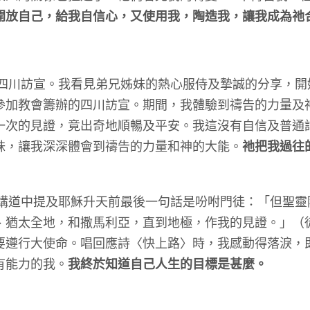
開放自己，給我自信心，又使用我，陶造我，讓我成為祂
四川訪宣。我看見弟兄姊妹的熱心服侍及摯誠的分享，開
參加教會籌辦的四川訪宣。期間，我體驗到禱告的力量及
一次的見證，竟出奇地順暢及平安。我這沒有自信及普通
妹，讓我深深體會到禱告的力量和神的大能。
祂把我過往
講道中提及耶穌升天前最後一句話是吩咐門徒：「但聖靈
、猶太全地，和撒馬利亞，直到地極，作我的見證。」（
要遵行大使命。唱回應詩〈快上路〉時，我感動得落淚，
有能力的我。
我終於知道自己人生的目標是甚麼。