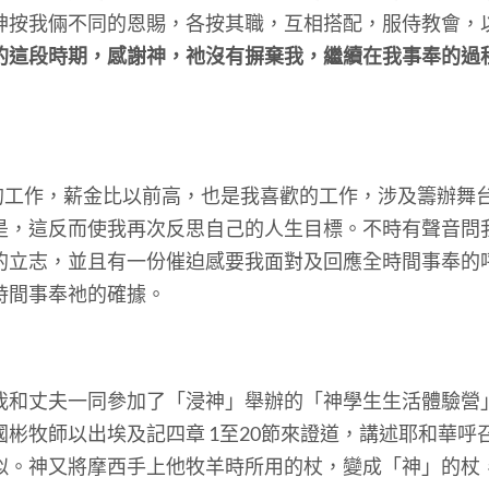
神按我倆不同的恩賜，各按其職，互相搭配，服侍教會，
的這段時期，感謝神，祂沒有摒棄我，繼續在我事奉的過
的工作，薪金比以前高，也是我喜歡的工作，涉及籌辦舞
，這反而使我再次反思自己的人生目標。不時有聲音問我 
的立志，並且有一份催迫感要我面對及回應全時間事奉的
時間事奉祂的確據。
，我和丈夫一同參加了「浸神」舉辦的「神學生生活體驗
彬牧師以出埃及記四章 1至20節來證道，講述耶和華呼
似。神又將摩西手上他牧羊時所用的杖，變成「神」的杖