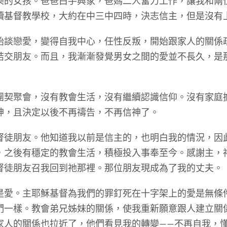
女孩。爸爸白手興家，爸媽二人奮力工作，讓我和兩
讀基督教學校，大約在中三中四時，決志信主，但是沒有
戀愛，變得自我中心，任性反叛，開始跟家人的關係
結交朋友。而且，我漸漸發覺男女之間的愛並不長久，是
聚會，沒有教會生活，沒有繼續認識信仰。沒有家庭
神，且決定以後不再禱告，不再信神了。
朋友。他知道我以前是信主的，也明白我的情況，因
，之後有穩定的教會生活，積極投入事奉至今。感謝主，
督徒朋友召我回到祂那裡。那位朋友現成為了我的丈夫。
。主耶穌基督為我們的罪釘死在十字架上的愛是無條
們一樣。教會弟兄姊妹的關係，使我重新願意跟人建立關
家人的關係也拉近了，他們看見我的轉變——不再自我，