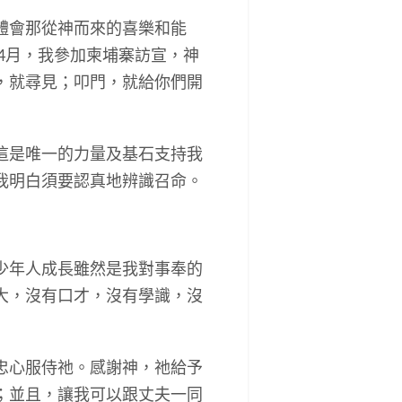
體會那從神而來的喜樂和能
4月，我參加柬埔寨訪宣，神
，就尋見；叩門，就給你們開
這是唯一的力量及基石支持我
我明白須要認真地辨識召命。
少年人成長雖然是我對事奉的
大，沒有口才，沒有學識，沒
忠心服侍祂。感謝神，祂給予
；並且，讓我可以跟丈夫一同