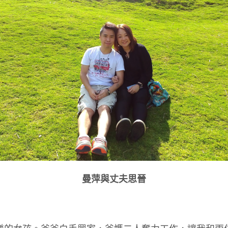
曼萍與丈夫思晉