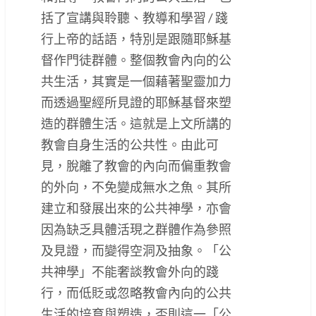
括了宣講與聆聽、教導和學習 / 踐
行上帝的話語，特別是跟隨耶穌基
督作門徒群體。整個教會內向的公
共生活，其實是一個藉著聖靈加力
而透過聖經所見證的耶穌基督來塑
造的群體生活。這就是上文所講的
教會自身生活的公共性。由此可
見，脫離了教會的內向而偏重教會
的外向，不免變成無水之魚。其所
建立和發展出來的公共神學，亦會
因為缺乏具體活現之群體作為參照
及見證，而變得空洞及抽象。「公
共神學」不能奢談教會外向的踐
行，而低貶或忽略教會內向的公共
生活的培育與塑造，否則這一「公