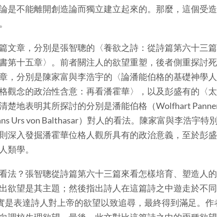
論是不能離開創造論而獨立建立起來的。那麼，這個受造
。
文章，分別是張智聰的〈養欲之詩：從詩篇第六十三篇
書第十五章〉。前者關注人的欲望重塑，後者側重探討死
章，分別是陳家富與李浩宇的〈論潘能伯格的基礎神學人
格觀念的政治性含意：再看潘霍華〉，以及彭盛有的〈太
表明其所探討的分別是潘能伯格（Wolfhart Pannenbe
Hans Urs von Balthasar）對人的看法。陳家富與
則深入發掘潘霍華位格人觀所具有的政治意義，至於彭盛
人類學。
法？張智聰從詩篇第六十三篇來看怎樣培育、塑造人的
出欲望是其主題；然後指出詩人在這篇詩之中遊走於不同
實是表達詩人對上帝的欲望以致追尋，最終得到滿足。作