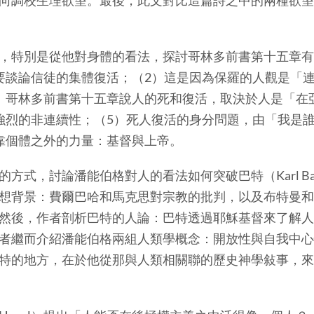
向調校生理欲望。最後，此文對比這篇詩之中的兩種欲望
特別是從他對身體的看法，探討哥林多前書第十五章有
要談論信徒的集體復活；（2）這是因為保羅的人觀是「
）哥林多前書第十五章說人的死和復活，取決於人是「在
強烈的非連續性；（5）死人復活的身分問題，由「我是
靠個體之外的力量：基督與上帝。
，討論潘能伯格對人的看法如何突破巴特（Karl Ba
想背景：費爾巴哈和馬克思對宗教的批判，以及布特曼和
然後，作者剖析巴特的人論：巴特透過耶穌基督來了解人
者繼而介紹潘能伯格兩組人類學概念：開放性與自我中心
特的地方，在於他從那與人類相關聯的歷史神學敍事，來