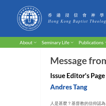
About
Seminary Life
Publications
Message from 
Issue Editor's Page
Andres Tang
人是甚麼？基督教的信仰認為