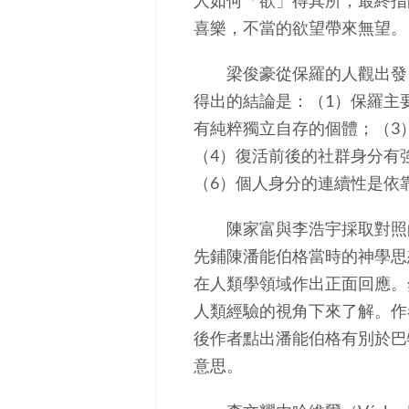
人如何「欲」得其所，最終指
喜樂，不當的欲望帶來無望。
梁俊豪從保羅的人觀出發，
得出的結論是：（1）保羅主
有純粹獨立自存的個體；（3
（4）復活前後的社群身分有
（6）個人身分的連續性是依
陳家富與李浩宇採取對照的方式
先鋪陳潘能伯格當時的神學思
在人類學領域作出正面回應。
人類經驗的視角下來了解。作
後作者點出潘能伯格有別於巴
意思。