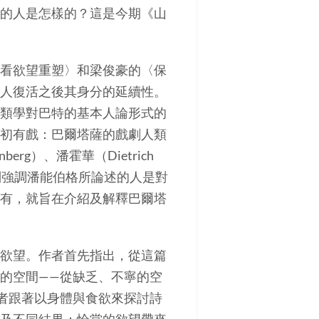
的人是怎樣的？這是今期《山
看欲望重塑〉和梁俊豪的〈保
人復活之後其身分的延續性。
類學對巴特的基本人論形式的
初有戲：巴爾塔薩的戲劇人類
rg）、潘霍華（Dietrich
李浩宇特別強調潘能伯格所論述的人是對
有，就旨在介紹及解釋巴爾塔
欲望。作者首先指出，從這篇
的空間——從缺乏、不寧的空
者跟著以身體與食欲來探討詩