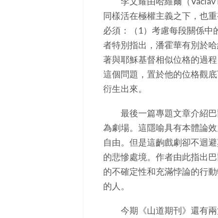
李文耀由哈維爾（Václav
同樣活在極權主義之下，也重
必須：（1）考慮每段關係中
者特別指出，潘霍華有別於哈
著與耶穌基督相似位格的過程
這個問題，置於他的位格觀底
衍生出來。
最後一篇專題文章介紹巴爾
為劇場。這隱喻具有本體論效
自由。但是這齣戲劇卻不迴避
的悲慘處境。作者由此指出巴
的不確定性和充滿悖論的行動
的人。
今期《山道期刊》還有兩篇