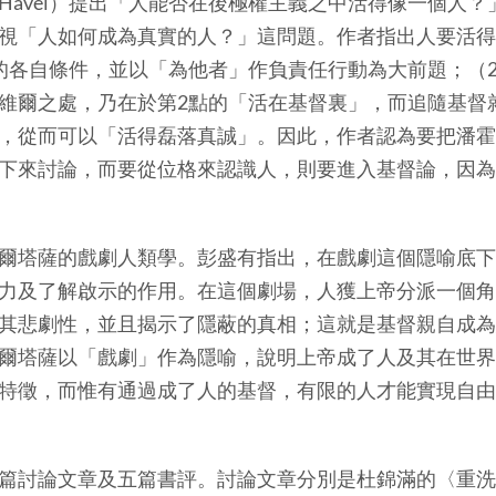
 Havel）提出「人能否在後極權主義之中活得像一個人
視「人如何成為真實的人？」這問題。作者指出人要活得
的各自條件，並以「為他者」作負責任行動為大前題；（
維爾之處，乃在於第2點的「活在基督裏」，而追隨基督
，從而可以「活得磊落真誠」。因此，作者認為要把潘霍
下來討論，而要從位格來認識人，則要進入基督論，因為
塔薩的戲劇人類學。彭盛有指出，在戲劇這個隱喻底下
力及了解啟示的作用。在這個劇場，人獲上帝分派一個角
其悲劇性，並且揭示了隱蔽的真相；這就是基督親自成為
爾塔薩以「戲劇」作為隱喻，說明上帝成了人及其在世界
特徵，而惟有通過成了人的基督，有限的人才能實現自由
討論文章及五篇書評。討論文章分別是杜錦滿的〈重洗