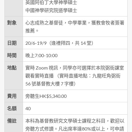
英國阿伯丁大學神學碩士
中國神學研究院道學碩士
對象
心志成熟之基督徒，中學畢業，獲教會牧者簽署
推薦。
日期
20/6-19/9（逢禮拜四，共 14 堂）
時間
晚上7:00-10:00
地點
實時 Zoom 視訊，同學亦可選擇於本院弼街課室
觀看實時直播 （實時直播地點：九龍旺角弼街
56 號基督教大樓 7 字樓）
費用
旁聽生HK$5,340.00
名額
40
備註
本科為基督教研究文學碩士課程之科目，歡迎以
旁聽方式修讀。凡出席率達80%或以上，可申請